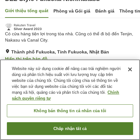
Giới thiệu tổng quát
Phòng và Gói giá
Đánh giá
Thông ti
Có cửa hàng tiện lợi trong tòa nhà. Cũng có thể đi bộ đến Tenjin,
Nakasu và Canal City.
Thành phố Fukuoka, Tỉnh Fukuoka, Nhật Bản
Hiển thị trên bản đồ
Tuyệt vời
Đánh giá:
459
lượt
4.3
Website này sử dụng cookie để nâng cao trải nghiệm người
dùng và phân tích hiệu suất với lưu lượng truy cập trên
website của chúng tôi. Chúng tôi cũng chia sẻ thông tin về
Tiện nghi chỗ nghỉ
việc bạn sử dụng website của chúng tôi với các đối tác
mạng xã hội, quảng cáo và phân tích của chúng tôi.
Chính
Spa / Salon
Nhà hàng
sách quyền riêng tư
Máy bán hàng tự động
Cửa hàng tiện ích
Không bán thông tin cá nhân của tôi
Trang chủ
Nhật Bản
Tỉnh Fukuoka
Thành phố Fukuoka
DEL Style Fukuoka Nishinakasu
Chấp nhận tất cả
Tìm phòng trống