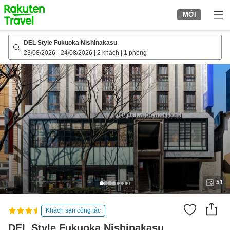
to
MỚI
top
page
DEL Style Fukuoka Nishinakasu
23/08/2026
-
24/08/2026
|
2 khách
|
1 phòng
51
Khách sạn công tác
DEL Style Fukuoka Nishinakasu