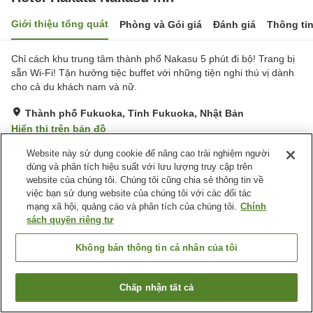
Giới thiệu tổng quát
Phòng và Gói giá
Đánh giá
Thông ti
Chỉ cách khu trung tâm thành phố Nakasu 5 phút đi bộ! Trang bị
sẵn Wi-Fi! Tận hưởng tiệc buffet với những tiện nghi thú vị dành
cho cả du khách nam và nữ.
Thành phố Fukuoka, Tỉnh Fukuoka, Nhật Bản
Hiển thị trên bản đồ
Rất tốt
Đánh giá:
441
lượt
4.1
Website này sử dụng cookie để nâng cao trải nghiệm người
dùng và phân tích hiệu suất với lưu lượng truy cập trên
website của chúng tôi. Chúng tôi cũng chia sẻ thông tin về
Tiện nghi chỗ nghỉ
việc bạn sử dụng website của chúng tôi với các đối tác
mạng xã hội, quảng cáo và phân tích của chúng tôi.
Chính
Wi-Fi
Nhà hàng
sách quyền riêng tư
Hoàn toàn không hút thuốc
Khu hút thuốc riêng
Không bán thông tin cá nhân của tôi
Trang chủ
Nhật Bản
Tỉnh Fukuoka
Thành phố Fukuoka
Hotel Hakata Nakasu Inn
Chấp nhận tất cả
Tìm phòng trống