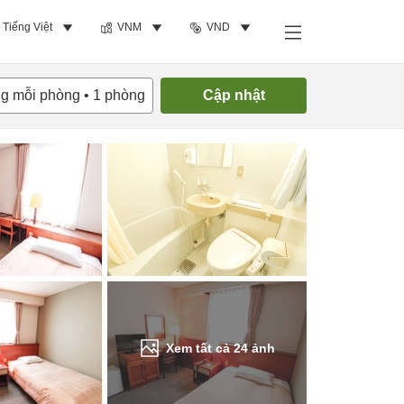
Tiếng Việt
VNM
VND
Tìm phòng trống
ng mỗi phòng
•
1
phòng
Cập nhật
Xem tất cả
24
ảnh