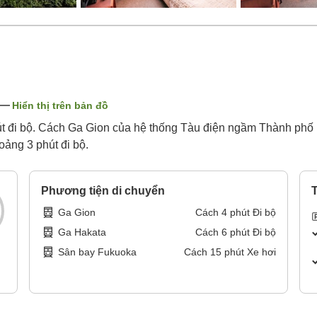
Hiển thị trên bản đồ
t đi bộ. Cách Ga Gion của hệ thống Tàu điện ngầm Thành phố 
ảng 3 phút đi bộ.
Phương tiện di chuyển
T
Ga Gion
Cách
4
phút
Đi bộ
Ga Hakata
Cách
6
phút
Đi bộ
Sân bay Fukuoka
Cách
15
phút
Xe hơi