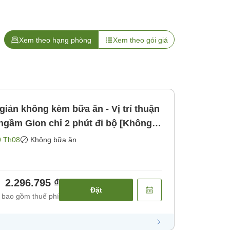
Xem theo hạng phòng
Xem theo gói giá
ản không kèm bữa ăn - Vị trí thuận
ầm Gion chỉ 2 phút đi bộ [Không
0 Th08
Không bữa ăn
2.296.795 ₫
Đặt
 bao gồm thuế phí