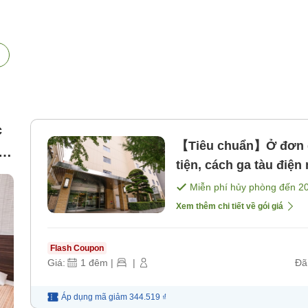
c
【Tiêu chuẩn】Ở đơn gi
g
tiện, cách ga tàu điện ng
bao gồm bữa ăn]
Miễn phí hủy phòng đến
2
Xem thêm chi tiết về gói giá
Flash Coupon
Giá:
1
đêm
|
|
Đã
Áp dụng mã
giảm
344.519 ₫