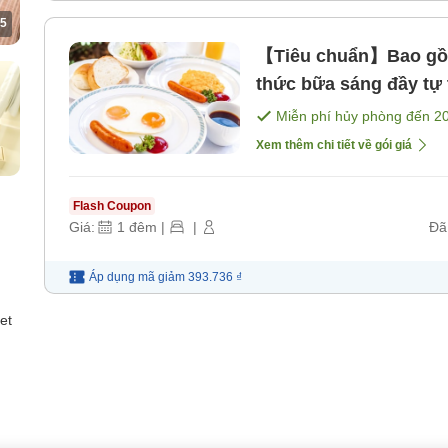
5
【Tiêu chuẩn】Bao gồ
thức bữa sáng đầy tự 
[Bữa sáng]
Miễn phí hủy phòng đến
2
Xem thêm chi tiết về gói giá
Flash Coupon
Giá:
1
đêm
|
|
Đã
Áp dụng mã
giảm
393.736 ₫
et