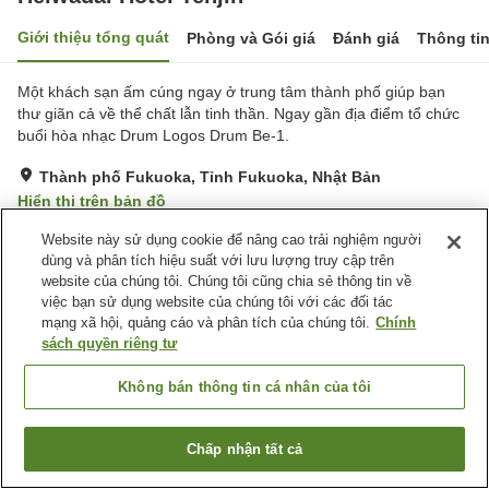
Giới thiệu tổng quát
Phòng và Gói giá
Đánh giá
Thông ti
Một khách sạn ấm cúng ngay ở trung tâm thành phố giúp bạn
thư giãn cả về thể chất lẫn tinh thần. Ngay gần địa điểm tổ chức
buổi hòa nhạc Drum Logos Drum Be-1.
Thành phố Fukuoka, Tỉnh Fukuoka, Nhật Bản
Hiển thị trên bản đồ
Tốt
Đánh giá:
120
lượt
3.8
Website này sử dụng cookie để nâng cao trải nghiệm người
dùng và phân tích hiệu suất với lưu lượng truy cập trên
website của chúng tôi. Chúng tôi cũng chia sẻ thông tin về
Tiện nghi chỗ nghỉ
việc bạn sử dụng website của chúng tôi với các đối tác
mạng xã hội, quảng cáo và phân tích của chúng tôi.
Chính
Wi-Fi
Nhà hàng
sách quyền riêng tư
Máy bán hàng tự động
Lò vi sóng (dùng chung)
Không bán thông tin cá nhân của tôi
Trang chủ
Nhật Bản
Tỉnh Fukuoka
Thành phố Fukuoka
Heiwadai Hotel Tenjin
Chấp nhận tất cả
Tìm phòng trống