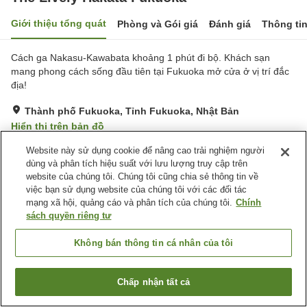
Giới thiệu tổng quát
Phòng và Gói giá
Đánh giá
Thông ti
Cách ga Nakasu-Kawabata khoảng 1 phút đi bộ. Khách sạn
mang phong cách sống đầu tiên tại Fukuoka mở cửa ở vị trí đắc
địa!
Thành phố Fukuoka, Tỉnh Fukuoka, Nhật Bản
Hiển thị trên bản đồ
Tốt
Đánh giá:
162
lượt
3.8
Website này sử dụng cookie để nâng cao trải nghiệm người
dùng và phân tích hiệu suất với lưu lượng truy cập trên
website của chúng tôi. Chúng tôi cũng chia sẻ thông tin về
Tiện nghi chỗ nghỉ
việc bạn sử dụng website của chúng tôi với các đối tác
mạng xã hội, quảng cáo và phân tích của chúng tôi.
Chính
Bãi đỗ xe
Nhà hàng
sách quyền riêng tư
Lounge
Bar
Không bán thông tin cá nhân của tôi
Trang chủ
Nhật Bản
Tỉnh Fukuoka
Thành phố Fukuoka
The Lively Hakata Fukuoka
Chấp nhận tất cả
Tìm phòng trống