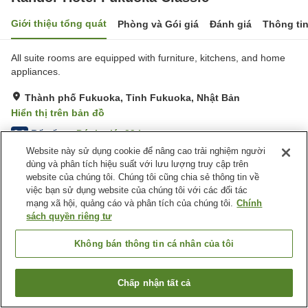
Giới thiệu tổng quát
Phòng và Gói giá
Đánh giá
Thông ti
All suite rooms are equipped with furniture, kitchens, and home
appliances.
Thành phố Fukuoka, Tỉnh Fukuoka, Nhật Bản
Hiển thị trên bản đồ
Rất tốt
Đánh giá:
29
lượt
3.9
Website này sử dụng cookie để nâng cao trải nghiệm người
dùng và phân tích hiệu suất với lưu lượng truy cập trên
Trang chủ
Nhật Bản
Tỉnh Fukuoka
Thành phố Fukuoka
website của chúng tôi. Chúng tôi cũng chia sẻ thông tin về
Randor Hotel Fukuoka Classic
việc bạn sử dụng website của chúng tôi với các đối tác
mạng xã hội, quảng cáo và phân tích của chúng tôi.
Chính
sách quyền riêng tư
Không bán thông tin cá nhân của tôi
Chấp nhận tất cả
Tìm phòng trống