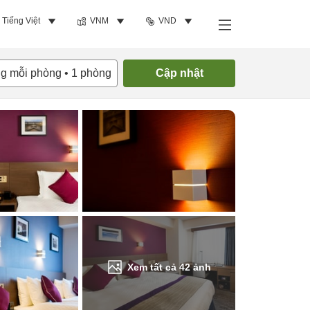
Tiếng Việt
VNM
VND
Tìm phòng trống
ng mỗi phòng
•
1
phòng
Cập nhật
Xem tất cả
42
ảnh