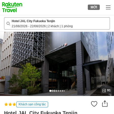
to
MỚI
top
page
Hotel JAL City Fukuoka Tenjin
21/08/2026
-
22/08/2026
|
2 khách
|
1 phòng
91
Khách sạn công tác
Hotel JAL City Fukuoka Tenjin