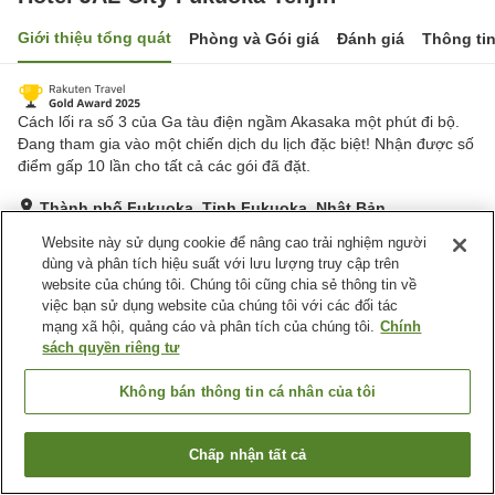
Giới thiệu tổng quát
Phòng và Gói giá
Đánh giá
Thông ti
Cách lối ra số 3 của Ga tàu điện ngầm Akasaka một phút đi bộ.
Đang tham gia vào một chiến dịch du lịch đặc biệt! Nhận được số
điểm gấp 10 lần cho tất cả các gói đã đặt.
Thành phố Fukuoka, Tỉnh Fukuoka, Nhật Bản
Hiển thị trên bản đồ
Website này sử dụng cookie để nâng cao trải nghiệm người
dùng và phân tích hiệu suất với lưu lượng truy cập trên
Tuyệt vời
Đánh giá:
540
lượt
4.5
website của chúng tôi. Chúng tôi cũng chia sẻ thông tin về
việc bạn sử dụng website của chúng tôi với các đối tác
mạng xã hội, quảng cáo và phân tích của chúng tôi.
Chính
Tiện nghi chỗ nghỉ
sách quyền riêng tư
Cách nhà ga 5 phút đi bộ
Nhà hàng
Máy bán hàng tự động
Giặt ủi có phí
Không bán thông tin cá nhân của tôi
Trang chủ
Nhật Bản
Tỉnh Fukuoka
Thành phố Fukuoka
Chấp nhận tất cả
Tìm phòng trống
Hotel JAL City Fukuoka Tenjin