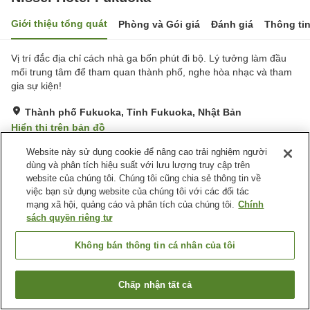
Giới thiệu tổng quát
Phòng và Gói giá
Đánh giá
Thông ti
Vị trí đắc địa chỉ cách nhà ga bốn phút đi bộ. Lý tưởng làm đầu
mối trung tâm để tham quan thành phố, nghe hòa nhạc và tham
gia sự kiện!
Thành phố Fukuoka, Tỉnh Fukuoka, Nhật Bản
Hiển thị trên bản đồ
Đánh giá:
99
lượt
3.4
Website này sử dụng cookie để nâng cao trải nghiệm người
dùng và phân tích hiệu suất với lưu lượng truy cập trên
website của chúng tôi. Chúng tôi cũng chia sẻ thông tin về
Tiện nghi chỗ nghỉ
việc bạn sử dụng website của chúng tôi với các đối tác
mạng xã hội, quảng cáo và phân tích của chúng tôi.
Chính
Wi-Fi
Khu hút thuốc riêng
sách quyền riêng tư
Máy bán hàng tự động
Giặt ủi có phí
Không bán thông tin cá nhân của tôi
Trang chủ
Nhật Bản
Tỉnh Fukuoka
Thành phố Fukuoka
Nissei Hotel Fukuoka
Chấp nhận tất cả
Tìm phòng trống