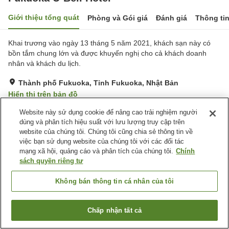
Giới thiệu tổng quát
Phòng và Gói giá
Đánh giá
Thông ti
Khai trương vào ngày 13 tháng 5 năm 2021, khách sạn này có
bồn tắm chung lớn và được khuyến nghị cho cả khách doanh
nhân và khách du lịch.
Thành phố Fukuoka, Tỉnh Fukuoka, Nhật Bản
Hiển thị trên bản đồ
Tuyệt vời
Đánh giá:
126
lượt
4.3
Website này sử dụng cookie để nâng cao trải nghiệm người
dùng và phân tích hiệu suất với lưu lượng truy cập trên
website của chúng tôi. Chúng tôi cũng chia sẻ thông tin về
Tiện nghi chỗ nghỉ
việc bạn sử dụng website của chúng tôi với các đối tác
mạng xã hội, quảng cáo và phân tích của chúng tôi.
Chính
Bãi đỗ xe
Máy bán hàng tự động
sách quyền riêng tư
Giặt ủi có phí
Nhà Tắm Công Cộng
Không bán thông tin cá nhân của tôi
Trang chủ
Nhật Bản
Tỉnh Fukuoka
Thành phố Fukuoka
Fukuoka U-Bell Hotel
Chấp nhận tất cả
Tìm phòng trống