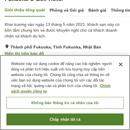
Giới thiệu tổng quát
Phòng và Gói giá
Đánh giá
Thông ti
Khai trương vào ngày 13 tháng 5 năm 2021, khách sạn này có
bồn tắm chung lớn và được khuyến nghị cho cả khách doanh
nhân và khách du lịch.
Thành phố Fukuoka, Tỉnh Fukuoka, Nhật Bản
Hiển thị trên bản đồ
Tuyệt vời
Đánh giá:
126
lượt
4.3
Website này sử dụng cookie để nâng cao trải nghiệm người
dùng và phân tích hiệu suất với lưu lượng truy cập trên
website của chúng tôi. Chúng tôi cũng chia sẻ thông tin về
Tiện nghi chỗ nghỉ
việc bạn sử dụng website của chúng tôi với các đối tác
mạng xã hội, quảng cáo và phân tích của chúng tôi.
Chính
Bãi đỗ xe
Máy bán hàng tự động
sách quyền riêng tư
Giặt ủi có phí
Nhà Tắm Công Cộng
Không bán thông tin cá nhân của tôi
Trang chủ
Nhật Bản
Tỉnh Fukuoka
Thành phố Fukuoka
Fukuoka U-Bell Hotel
Chấp nhận tất cả
Tìm phòng trống