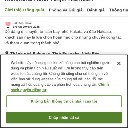
Giới thiệu tổng quát
Phòng và Gói giá
Đánh giá
Thông ti
Dễ dàng di chuyển tới sân bay, phố Hakata và đảo Nakasu,
khách sạn này là lựa chọn hoàn hảo cho những chuyến công tác
và tham quan trong thành phố.
Thành phố Fukuoka, Tỉnh Fukuoka, Nhật Bản
Hiển thị trên bản đồ
Website này sử dụng cookie để nâng cao trải nghiệm người
dùng và phân tích hiệu suất với lưu lượng truy cập trên
Tuyệt vời
Đánh giá:
646
lượt
4.4
website của chúng tôi. Chúng tôi cũng chia sẻ thông tin về
việc bạn sử dụng website của chúng tôi với các đối tác
mạng xã hội, quảng cáo và phân tích của chúng tôi.
Chính
Tiện nghi chỗ nghỉ
sách quyền riêng tư
Wi-Fi
Spa / Salon
Nhà hàng
Máy bán hàng tự động
Không bán thông tin cá nhân của tôi
Trang chủ
Nhật Bản
Tỉnh Fukuoka
Thành phố Fukuoka
Chấp nhận tất cả
Tìm phòng trống
Richmond Hotel Tenjin Nishidori