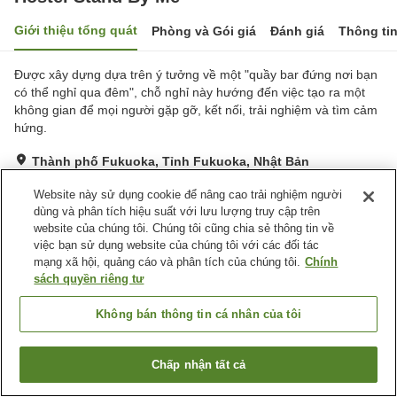
Giới thiệu tổng quát
Phòng và Gói giá
Đánh giá
Thông ti
Được xây dựng dựa trên ý tưởng về một "quầy bar đứng nơi bạn
có thể nghỉ qua đêm", chỗ nghỉ này hướng đến việc tạo ra một
không gian để mọi người gặp gỡ, kết nối, trải nghiệm và tìm cảm
hứng.
Thành phố Fukuoka, Tỉnh Fukuoka, Nhật Bản
Hiển thị trên bản đồ
Website này sử dụng cookie để nâng cao trải nghiệm người
Đánh giá:
11
lượt
3.2
dùng và phân tích hiệu suất với lưu lượng truy cập trên
website của chúng tôi. Chúng tôi cũng chia sẻ thông tin về
việc bạn sử dụng website của chúng tôi với các đối tác
Trang chủ
Nhật Bản
Tỉnh Fukuoka
Thành phố Fukuoka
mạng xã hội, quảng cáo và phân tích của chúng tôi.
Chính
Hostel Stand By Me
sách quyền riêng tư
Không bán thông tin cá nhân của tôi
Chấp nhận tất cả
Tìm phòng trống