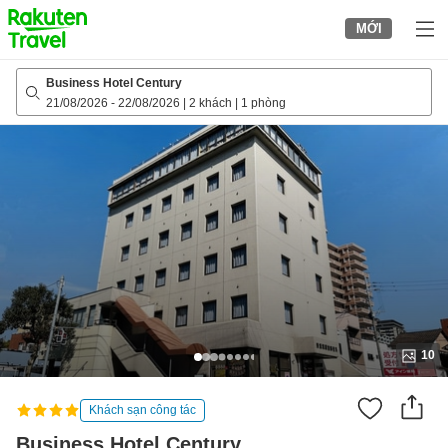
to
MỚI
top
page
Business Hotel Century
21/08/2026
-
22/08/2026
|
2 khách
|
1 phòng
10
Khách sạn công tác
Business Hotel Century