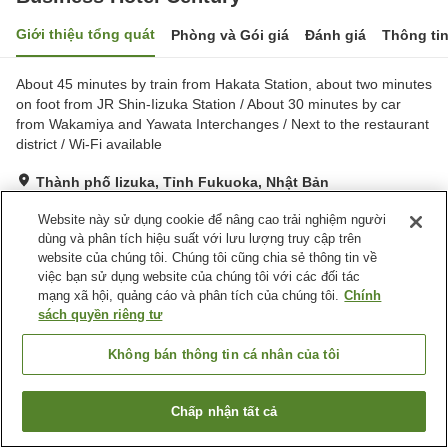
Giới thiệu tổng quát
Phòng và Gói giá
Đánh giá
Thông ti
About 45 minutes by train from Hakata Station, about two minutes
on foot from JR Shin-Iizuka Station / About 30 minutes by car
from Wakamiya and Yawata Interchanges / Next to the restaurant
district / Wi-Fi available
Thành phố Iizuka, Tỉnh Fukuoka, Nhật Bản
Hiển thị trên bản đồ
Website này sử dụng cookie để nâng cao trải nghiệm người
Rất tốt
Đánh giá:
183
lượt
4.1
dùng và phân tích hiệu suất với lưu lượng truy cập trên
website của chúng tôi. Chúng tôi cũng chia sẻ thông tin về
việc bạn sử dụng website của chúng tôi với các đối tác
Tiện nghi chỗ nghỉ
mạng xã hội, quảng cáo và phân tích của chúng tôi.
Chính
sách quyền riêng tư
Bãi đỗ xe
Nhà hàng
Máy bán hàng tự động
Giao Hàng Tận Nhà
Không bán thông tin cá nhân của tôi
Trang chủ
Nhật Bản
Tỉnh Fukuoka
Thành phố Iizuka
Chấp nhận tất cả
Business Hotel Century
Tìm phòng trống