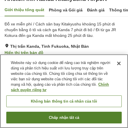
Giới thiệu tổng quát
Phòng và Gói giá
Đánh giá
Thông ti
Đỗ xe miễn phí / Cách sân bay Kitakyushu khoảng 15 phút di
chuyển bằng ô tô và cách ga Kanda 7 phút đi bộ / Đi từ ga JR
Kokura đến ga Kanda mất khoảng 25 phút đi tàu.
Thị trấn Kanda, Tỉnh Fukuoka, Nhật Bản
Hiển thị trên bản đồ
Rất tốt
Đánh giá:
252
lượt
3.9
Website này sử dụng cookie để nâng cao trải nghiệm người
dùng và phân tích hiệu suất với lưu lượng truy cập trên
website của chúng tôi. Chúng tôi cũng chia sẻ thông tin về
Tiện nghi chỗ nghỉ
việc bạn sử dụng website của chúng tôi với các đối tác
mạng xã hội, quảng cáo và phân tích của chúng tôi.
Chính
Bãi đỗ xe
Máy bán hàng tự động
sách quyền riêng tư
Giặt ủi có phí
Không bán thông tin cá nhân của tôi
Trang chủ
Nhật Bản
Tỉnh Fukuoka
Thị trấn Kanda
Ariston Inn Kanda Kitakyushu Airport
Chấp nhận tất cả
Tìm phòng trống