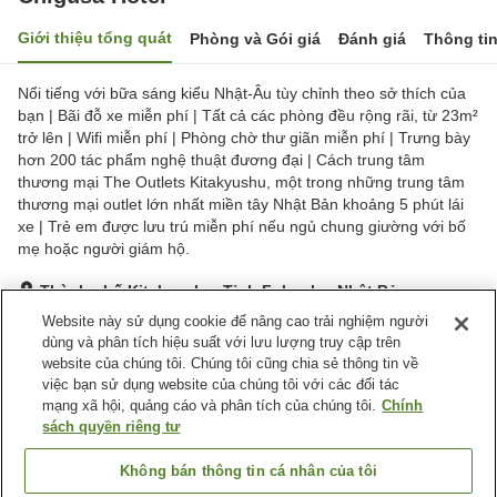
Giới thiệu tổng quát
Phòng và Gói giá
Đánh giá
Thông ti
Nổi tiếng với bữa sáng kiểu Nhật-Âu tùy chỉnh theo sở thích của
bạn | Bãi đỗ xe miễn phí | Tất cả các phòng đều rộng rãi, từ 23m²
trở lên | Wifi miễn phí | Phòng chờ thư giãn miễn phí | Trưng bày
hơn 200 tác phẩm nghệ thuật đương đại | Cách trung tâm
thương mại The Outlets Kitakyushu, một trong những trung tâm
thương mại outlet lớn nhất miền tây Nhật Bản khoảng 5 phút lái
xe | Trẻ em được lưu trú miễn phí nếu ngủ chung giường với bố
mẹ hoặc người giám hộ.
Thành phố Kitakyushu, Tỉnh Fukuoka, Nhật Bản
Hiển thị trên bản đồ
Website này sử dụng cookie để nâng cao trải nghiệm người
dùng và phân tích hiệu suất với lưu lượng truy cập trên
Tuyệt vời
Đánh giá:
231
lượt
4.4
website của chúng tôi. Chúng tôi cũng chia sẻ thông tin về
việc bạn sử dụng website của chúng tôi với các đối tác
mạng xã hội, quảng cáo và phân tích của chúng tôi.
Chính
Tiện nghi chỗ nghỉ
sách quyền riêng tư
Wi-Fi
Spa / Salon
Cafe
Hoàn toàn không hút thuốc
Không bán thông tin cá nhân của tôi