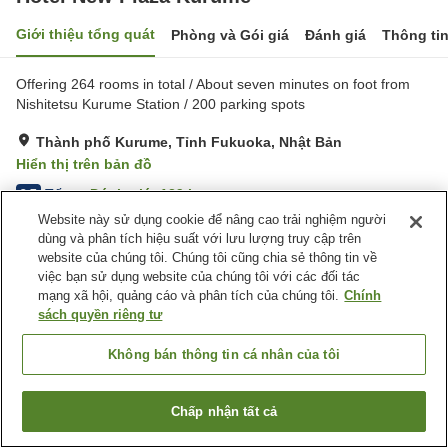
Giới thiệu tổng quát
Phòng và Gói giá
Đánh giá
Thông ti
Offering 264 rooms in total / About seven minutes on foot from
Nishitetsu Kurume Station / 200 parking spots
Thành phố Kurume, Tỉnh Fukuoka, Nhật Bản
Hiển thị trên bản đồ
Tốt
Đánh giá:
129
lượt
3.7
Website này sử dụng cookie để nâng cao trải nghiệm người
dùng và phân tích hiệu suất với lưu lượng truy cập trên
Tiện nghi chỗ nghỉ
website của chúng tôi. Chúng tôi cũng chia sẻ thông tin về
việc bạn sử dụng website của chúng tôi với các đối tác
Bãi đỗ xe
Spa / Salon
mạng xã hội, quảng cáo và phân tích của chúng tôi.
Chính
Nhà hàng
Cafe
sách quyền riêng tư
Trang chủ
Nhật Bản
Tỉnh Fukuoka
Thành phố Kurume
Không bán thông tin cá nhân của tôi
Hotel New Plaza Kurume
Chấp nhận tất cả
Tìm phòng trống