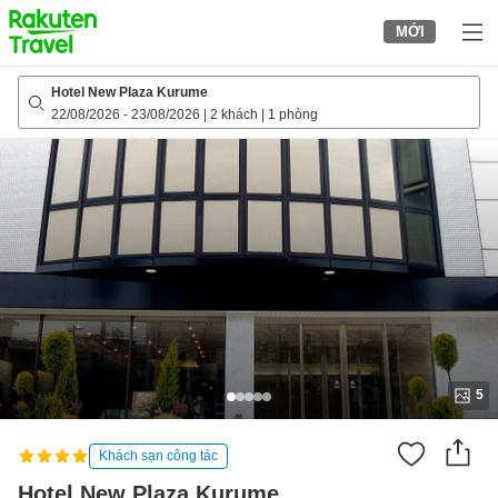
to
MỚI
top
page
Hotel New Plaza Kurume
22/08/2026
-
23/08/2026
|
2 khách
|
1 phòng
5
Khách sạn công tác
Hotel New Plaza Kurume