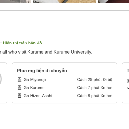
Hiển thị trên bản đồ
r all who visit Kurume and Kurume University.
Phương tiện di chuyển
T
Ga Miyanojin
Cách
29
phút
Đi bộ
Ga Kurume
Cách
7
phút
Xe hơi
Ga Hizen-Asahi
Cách
8
phút
Xe hơi