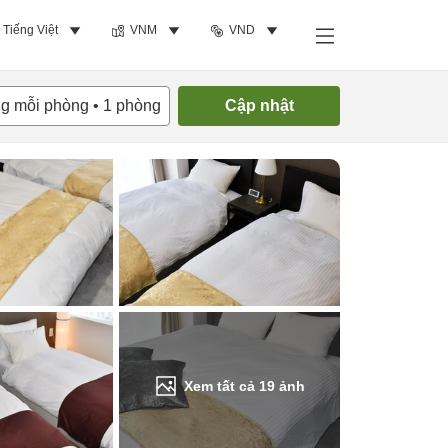
Tiếng Việt
VNM
VND
Tìm phòng trống
ng mỗi phòng
•
1
phòng
Cập nhật
Xem tất cả
19
ảnh