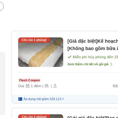
Chỉ còn
1
phòng!
[Giá đặc biệt]Kế hoạc
[Không bao gồm bữa 
Miễn phí hủy phòng đến
1
Xem thêm chi tiết về gói giá
Flash Coupon
Giá:
1
đêm
|
|
Đã
Áp dụng mã
giảm
328.113 ₫
Chỉ còn
2
phòng!