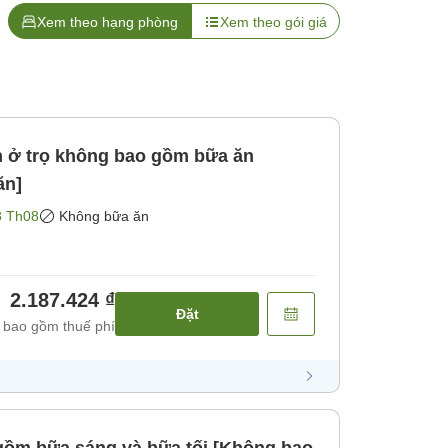
Xem theo hạng phòng
Xem theo gói giá
h ở trọ không bao gồm bữa ăn
ăn]
8 Th08
Không bữa ăn
2.187.424 ₫
Đặt
 bao gồm thuế phí