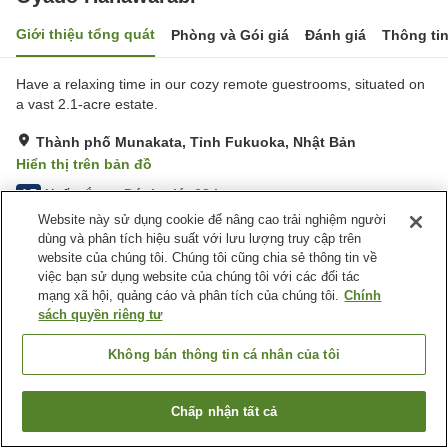
Giới thiệu tổng quát
Phòng và Gói giá
Đánh giá
Thông ti
Have a relaxing time in our cozy remote guestrooms, situated on
a vast 2.1-acre estate.
Thành phố Munakata, Tỉnh Fukuoka, Nhật Bản
Hiển thị trên bản đồ
Xuất sắc
Đánh giá:
62
lượt
4.7
Website này sử dụng cookie để nâng cao trải nghiệm người
dùng và phân tích hiệu suất với lưu lượng truy cập trên
Tiện nghi chỗ nghỉ
website của chúng tôi. Chúng tôi cũng chia sẻ thông tin về
việc bạn sử dụng website của chúng tôi với các đối tác
Bãi đỗ xe
Nhà hàng
mạng xã hội, quảng cáo và phân tích của chúng tôi.
Chính
Máy bán hàng tự động
Cửa hàng
sách quyền riêng tư
Trang chủ
Nhật Bản
Tỉnh Fukuoka
Thành phố Munakata
Không bán thông tin cá nhân của tôi
Oyado Hanawarabi
Chấp nhận tất cả
Tìm phòng trống