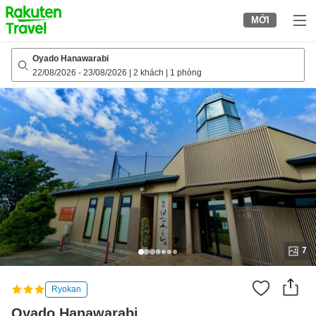
to
MỚI
top
page
Oyado Hanawarabi
22/08/2026
-
23/08/2026
|
2 khách
|
1 phòng
7
Ryokan
Oyado Hanawarabi