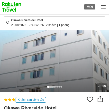
to
MỚI
top
page
Okawa Riverside Hotel
21/08/2026
-
22/08/2026
|
2 khách
|
1 phòng
59
Khách sạn công tác
Okawa Riverside Hotel