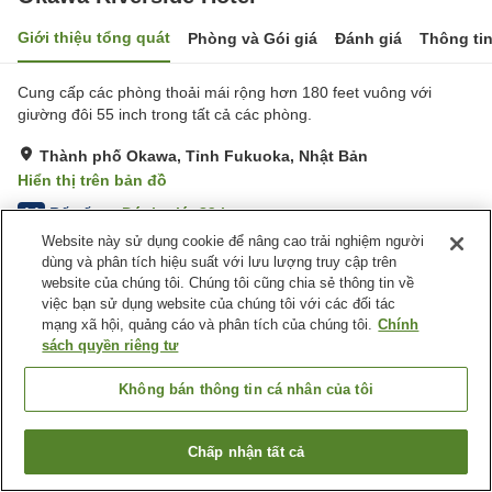
Giới thiệu tổng quát
Phòng và Gói giá
Đánh giá
Thông ti
Cung cấp các phòng thoải mái rộng hơn 180 feet vuông với
giường đôi 55 inch trong tất cả các phòng.
Thành phố Okawa, Tỉnh Fukuoka, Nhật Bản
Hiển thị trên bản đồ
Rất tốt
Đánh giá:
89
lượt
4.1
Website này sử dụng cookie để nâng cao trải nghiệm người
dùng và phân tích hiệu suất với lưu lượng truy cập trên
Tiện nghi chỗ nghỉ
website của chúng tôi. Chúng tôi cũng chia sẻ thông tin về
việc bạn sử dụng website của chúng tôi với các đối tác
Bãi đỗ xe
Spa / Salon
mạng xã hội, quảng cáo và phân tích của chúng tôi.
Chính
Máy bán hàng tự động
Phòng họp
sách quyền riêng tư
Trang chủ
Nhật Bản
Tỉnh Fukuoka
Thành phố Okawa
Không bán thông tin cá nhân của tôi
Okawa Riverside Hotel
Chấp nhận tất cả
Tìm phòng trống