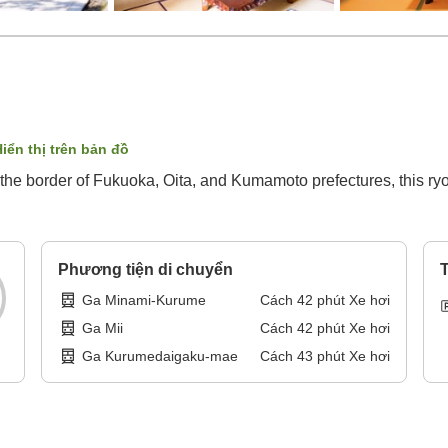
iển thị trên bản đồ
the border of Fukuoka, Oita, and Kumamoto prefectures, this ry
Phương tiện di chuyển
T
Ga Minami-Kurume
Cách
42
phút
Xe hơi
Ga Mii
Cách
42
phút
Xe hơi
Ga Kurumedaigaku-mae
Cách
43
phút
Xe hơi