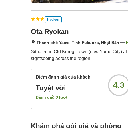
Ryokan
Ota Ryokan
Thành phố Yame, Tỉnh Fukuoka, Nhật Bản
H
Situated in Old Kurogi Town (now Yame City) at 
sightseeing across the region.
Điểm đánh giá của khách
4.3
Tuyệt vời
Đánh giá:
9
lượt
Khám phá gói giá và phòng