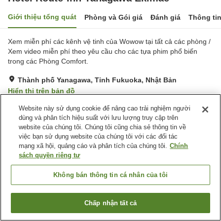
Giới thiệu tổng quát
Phòng và Gói giá
Đánh giá
Thông ti
Xem miễn phí các kênh vệ tinh của Wowow tại tất cả các phòng /
Xem video miễn phí theo yêu cầu cho các tựa phim phổ biến
trong các Phòng Comfort.
Thành phố Yanagawa, Tỉnh Fukuoka, Nhật Bản
Hiển thị trên bản đồ
Rất tốt
Đánh giá:
432
lượt
4.2
Website này sử dụng cookie để nâng cao trải nghiệm người
dùng và phân tích hiệu suất với lưu lượng truy cập trên
website của chúng tôi. Chúng tôi cũng chia sẻ thông tin về
Tiện nghi chỗ nghỉ
việc bạn sử dụng website của chúng tôi với các đối tác
mạng xã hội, quảng cáo và phân tích của chúng tôi.
Chính
Bãi đỗ xe
Nhà hàng
sách quyền riêng tư
Máy bán hàng tự động
Nhà Tắm Công Cộng
Không bán thông tin cá nhân của tôi
Trang chủ
Nhật Bản
Tỉnh Fukuoka
Thành phố Yanagawa
Hotel Route-Inn Yanagawa Ekimae
Chấp nhận tất cả
Tìm phòng trống