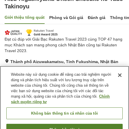
Takinoyu
Giới thiệu tổng quát
Phòng và Gói giá
Đánh giá
Thông ti
Đạt cú đúp với Giải Bạc Rakuten Travel 2023 cùng TOP 47 hạng
mục Khách sạn mang phong cách Nhật Bản cũng tại Rakuten
Travel 2023.
Thành phố Aizuwakamatsu, Tỉnh Fukushima, Nhật Bản
Hiển thị trên bản đồ
Website này sử dụng cookie để nâng cao trải nghiệm người
Rất tốt
Đánh giá:
2,135
lượt
4.2
dùng và phân tích hiệu suất với lưu lượng truy cập trên
website của chúng tôi. Chúng tôi cũng chia sẻ thông tin về
việc bạn sử dụng website của chúng tôi với các đối tác
Tiện nghi chỗ nghỉ
mạng xã hội, quảng cáo và phân tích của chúng tôi.
Chính
Wi-Fi
sách quyền riêng tư
Khu hút thuốc riêng
Máy bán hàng tự động
Bãi đỗ xe miễn phí
Không bán thông tin cá nhân của tôi
Trang chủ
Nhật Bản
Tỉnh Fukushima
Thành phố Aizuwakamatsu