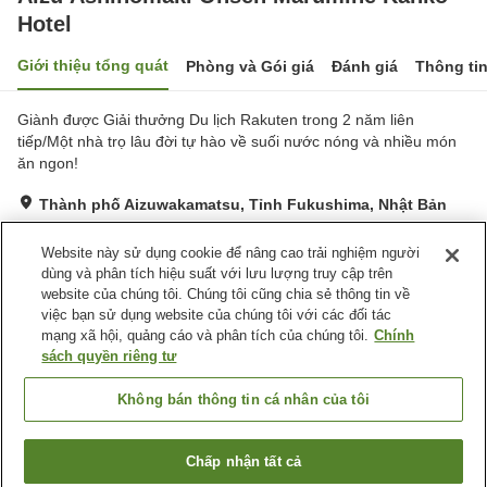
Hotel
Giới thiệu tổng quát
Phòng và Gói giá
Đánh giá
Thông ti
Giành được Giải thưởng Du lịch Rakuten trong 2 năm liên
tiếp/Một nhà trọ lâu đời tự hào về suối nước nóng và nhiều món
ăn ngon!
Thành phố Aizuwakamatsu, Tỉnh Fukushima, Nhật Bản
Hiển thị trên bản đồ
Website này sử dụng cookie để nâng cao trải nghiệm người
Rất tốt
Đánh giá:
959
lượt
4.2
dùng và phân tích hiệu suất với lưu lượng truy cập trên
website của chúng tôi. Chúng tôi cũng chia sẻ thông tin về
việc bạn sử dụng website của chúng tôi với các đối tác
Tiện nghi chỗ nghỉ
mạng xã hội, quảng cáo và phân tích của chúng tôi.
Chính
Bãi đỗ xe
sách quyền riêng tư
Xông hơi
Cafe
Máy bán hàng tự động
Không bán thông tin cá nhân của tôi
Trang chủ
Nhật Bản
Tỉnh Fukushima
Thành phố Aizuwakamatsu
Chấp nhận tất cả
Tìm phòng trống
Aizu Ashinomaki Onsen Marumine Kanko Hotel