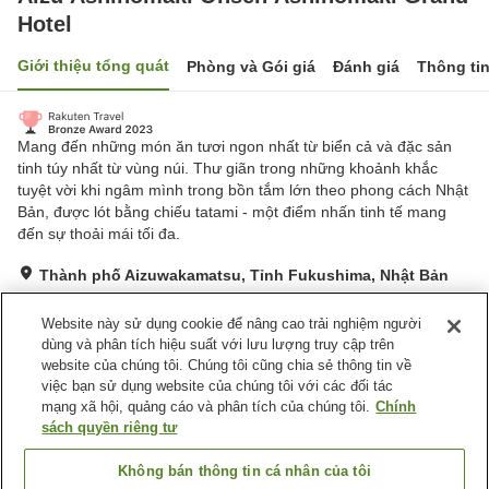
Hotel
Giới thiệu tổng quát
Phòng và Gói giá
Đánh giá
Thông ti
Mang đến những món ăn tươi ngon nhất từ biển cả và đặc sản
tinh túy nhất từ vùng núi. Thư giãn trong những khoảnh khắc
tuyệt vời khi ngâm mình trong bồn tắm lớn theo phong cách Nhật
Bản, được lót bằng chiếu tatami - một điểm nhấn tinh tế mang
đến sự thoải mái tối đa.
Thành phố Aizuwakamatsu, Tỉnh Fukushima, Nhật Bản
Hiển thị trên bản đồ
Website này sử dụng cookie để nâng cao trải nghiệm người
Tuyệt vời
Đánh giá:
745
lượt
4.4
dùng và phân tích hiệu suất với lưu lượng truy cập trên
website của chúng tôi. Chúng tôi cũng chia sẻ thông tin về
việc bạn sử dụng website của chúng tôi với các đối tác
Tiện nghi chỗ nghỉ
mạng xã hội, quảng cáo và phân tích của chúng tôi.
Chính
Bãi đỗ xe
sách quyền riêng tư
Spa / Salon
Lounge
Máy bán hàng tự động
Không bán thông tin cá nhân của tôi