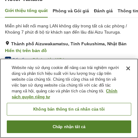
Giới thiệu tổng quát
Phòng và Gói giá
Đánh giá
Thông ti
Miễn phí kết nối mạng LAN không dây trong tất cả các phòng /
Khoảng 7 phút đi bộ từ khách sạn đến lâu đài Aizu Tsuruga.
Thành phố Aizuwakamatsu, Tỉnh Fukushima, Nhật Bản
Hiển thị trên bản đồ
Rất tốt
Đánh giá:
427
lượt
4
Website này sử dụng cookie để nâng cao trải nghiệm người
dùng và phân tích hiệu suất với lưu lượng truy cập trên
Tiện nghi chỗ nghỉ
website của chúng tôi. Chúng tôi cũng chia sẻ thông tin về
việc bạn sử dụng website của chúng tôi với các đối tác
Bãi đỗ xe
Quầy izakaya
mạng xã hội, quảng cáo và phân tích của chúng tôi.
Chính
Máy bán hàng tự động
Giặt ủi miễn phí
sách quyền riêng tư
Trang chủ
Nhật Bản
Tỉnh Fukushima
Không bán thông tin cá nhân của tôi
Thành phố Aizuwakamatsu
Hotel Takako
Chấp nhận tất cả
Tìm phòng trống