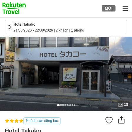
to
MỚI
top
page
Hotel Takako
21/08/2026
-
22/08/2026
|
2 khách
|
1 phòng
18
Khách sạn công tác
Hotel Takako