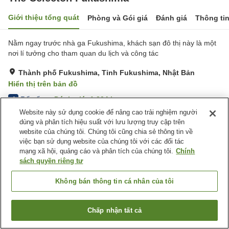
Giới thiệu tổng quát
Phòng và Gói giá
Đánh giá
Thông ti
Nằm ngay trước nhà ga Fukushima, khách sạn đô thị này là một
nơi lí tưởng cho tham quan du lịch và công tác
Thành phố Fukushima, Tỉnh Fukushima, Nhật Bản
Hiển thị trên bản đồ
Rất tốt
Đánh giá:
1,204
lượt
4
Website này sử dụng cookie để nâng cao trải nghiệm người
dùng và phân tích hiệu suất với lưu lượng truy cập trên
Tiện nghi chỗ nghỉ
website của chúng tôi. Chúng tôi cũng chia sẻ thông tin về
việc bạn sử dụng website của chúng tôi với các đối tác
Bãi đỗ xe
Spa / Salon
mạng xã hội, quảng cáo và phân tích của chúng tôi.
Chính
Nhà hàng
Máy bán hàng tự động
sách quyền riêng tư
Trang chủ
Nhật Bản
Tỉnh Fukushima
Thành phố Fukushima
Không bán thông tin cá nhân của tôi
The Celecton Fukushima
Chấp nhận tất cả
Tìm phòng trống