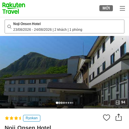
to
MỚI
top
page
Noji Onsen Hotel
23/08/2026
-
24/08/2026
|
2 khách
|
1 phòng
94
Ryokan
Noji Onsen Hotel