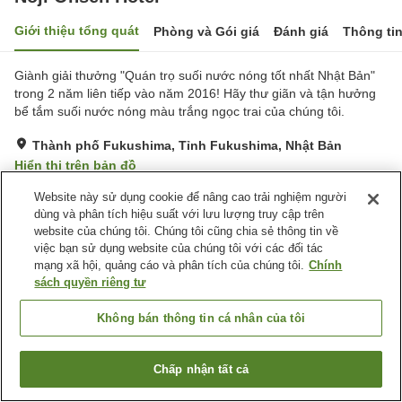
Giới thiệu tổng quát
Phòng và Gói giá
Đánh giá
Thông ti
Giành giải thưởng "Quán trọ suối nước nóng tốt nhất Nhật Bản"
trong 2 năm liên tiếp vào năm 2016! Hãy thư giãn và tận hưởng
bể tắm suối nước nóng màu trắng ngọc trai của chúng tôi.
Thành phố Fukushima, Tỉnh Fukushima, Nhật Bản
Hiển thị trên bản đồ
Tuyệt vời
Đánh giá:
583
lượt
4.4
Website này sử dụng cookie để nâng cao trải nghiệm người
dùng và phân tích hiệu suất với lưu lượng truy cập trên
website của chúng tôi. Chúng tôi cũng chia sẻ thông tin về
Tiện nghi chỗ nghỉ
việc bạn sử dụng website của chúng tôi với các đối tác
mạng xã hội, quảng cáo và phân tích của chúng tôi.
Chính
Bãi đỗ xe
Xông hơi
sách quyền riêng tư
Spa / Salon
Lounge
Không bán thông tin cá nhân của tôi
Trang chủ
Nhật Bản
Tỉnh Fukushima
Thành phố Fukushima
Noji Onsen Hotel
Chấp nhận tất cả
Tìm phòng trống