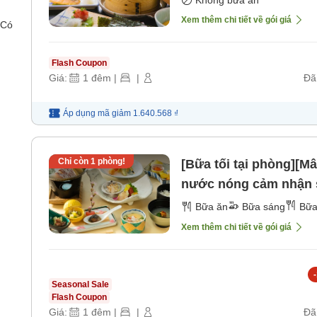
Xem thêm chi tiết về gói giá
 Có
Flash Coupon
Giá:
1
đêm
|
|
Đã
Áp dụng mã
giảm
1.640.568 ₫
Chỉ còn
1
phòng!
[Bữa tối tại phòng][M
nước nóng cảm nhận s
[Bữa sáng] [Bữa tối]
Bữa ăn
Bữa sáng
Bữa
Xem thêm chi tiết về gói giá
-
Seasonal Sale
Flash Coupon
Giá:
1
đêm
|
|
Đã