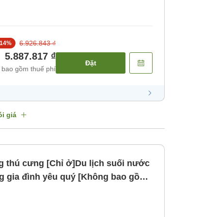
6.926.843 ₫
14
%
5.887.817 ₫
Đặt
 bao gồm thuế phí
i giá
g thú cưng [Chỉ ở]Du lịch suối nước
ng gia đình yêu quý [Không bao gồm