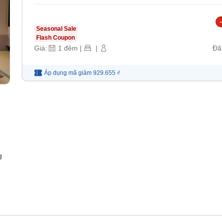
-
Seasonal Sale
Flash Coupon
Giá:
1
đêm
|
|
Đã
Áp dụng mã
giảm
929.655 ₫
g