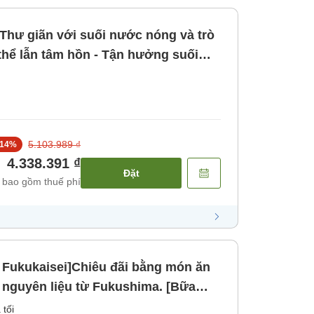
Thư giãn với suối nước nóng và trò
hể lẫn tâm hồn - Tận hưởng suối
 bữa sáng trong chuyến đi chữa
5.103.989 ₫
14
%
4.338.391 ₫
Đặt
 bao gồm thuế phí
n Fukukaisei]Chiêu đãi bằng món ăn
 nguyên liệu từ Fukushima. [Bữa
 tối