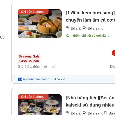
Chỉ còn
1
phòng!
[1 đêm kèm bữa sáng]
chuyện làm ấm cả cơ t
nước nóng làm đẹp và
Bữa ăn
Bữa sáng
lành [Bữa sáng]
Xem thêm chi tiết về gói giá
 Có
-
Seasonal Sale
Flash Coupon
Giá:
1
đêm
|
|
Đã
Áp dụng mã
giảm
1.084.597 ₫
Chỉ còn
1
phòng!
[Nhà hàng tiệc][Set ă
kaiseki sử dụng nhiều
sáng] [Bữa tối]
Bữa ăn
Bữa sáng
Bữa