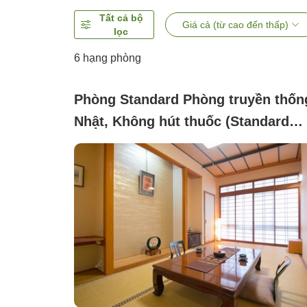
Tất cả bộ
Giá cả (từ cao đến thấp)
lọc
6
hạng phòng
Phòng Standard Phòng truyền thốn
Nhật, Không hút thuốc (Standard
Japanese-style room <Japanese-sty
room with 8 tatami mats>)