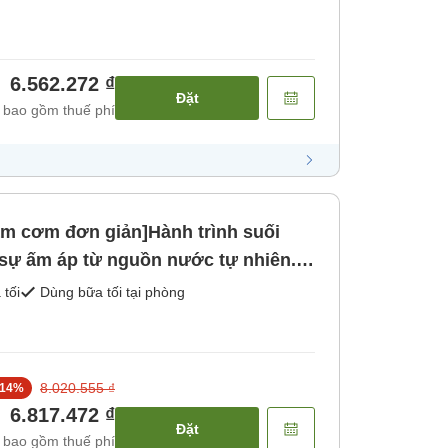
6.562.272 ₫
Đặt
 bao gồm thuế phí
âm cơm đơn giản]Hành trình suối
ự ấm áp từ nguồn nước tự nhiên.
 tối
Dùng bữa tối tại phòng
8.020.555 ₫
14
%
6.817.472 ₫
Đặt
 bao gồm thuế phí