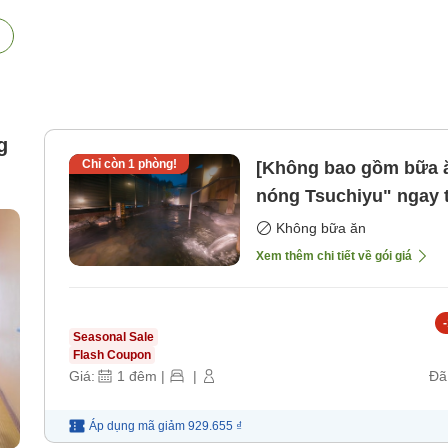
g
Chỉ còn
1
phòng!
[Không bao gồm bữa ă
nóng Tsuchiyu" ngay t
le
hưởng suối nước nóng làm đẹp da 
Không bữa ăn
cho thú cưng. [Không
Xem thêm chi tiết về gói giá
-
Seasonal Sale
Flash Coupon
Giá:
1
đêm
|
|
Đã
Áp dụng mã
giảm
929.655 ₫