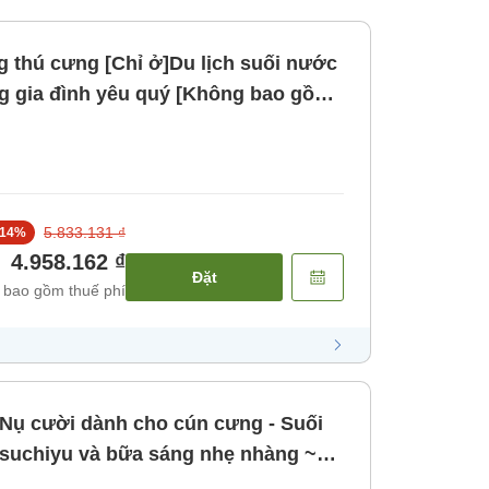
g thú cưng [Chỉ ở]Du lịch suối nước
ng gia đình yêu quý [Không bao gồm
5.833.131 ₫
14
%
4.958.162 ₫
Đặt
 bao gồm thuế phí
Nụ cười dành cho cún cưng - Suối
Tsuchiyu và bữa sáng nhẹ nhàng ~
Không bao gồm bữa ăn]