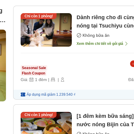
g
Chỉ còn
1
phòng!
Dành riêng cho đi cùn
nóng tại Tsuchiyu cù
bữa ăn]
Không bữa ăn
Xem thêm chi tiết về gói giá
-
Seasonal Sale
Flash Coupon
Giá:
1
đêm
|
|
Đã
Áp dụng mã
giảm
1.239.540 ₫
Chỉ còn
1
phòng!
[1 đêm kèm bữa sáng]
nước nóng Bijin của 
Cho phép chó lớn ~ [
Không bữa ăn