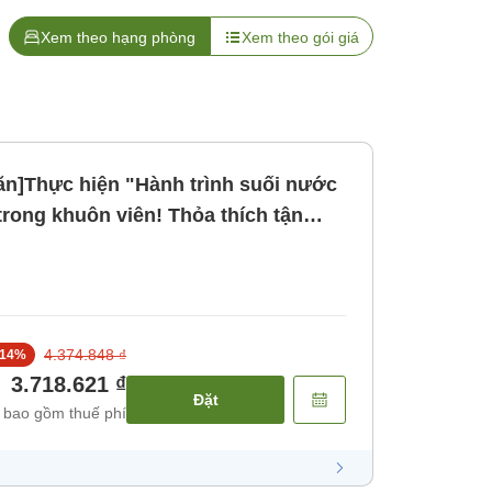
Xem theo hạng phòng
Xem theo gói giá
n]Thực hiện "Hành trình suối nước
rong khuôn viên! Thỏa thích tận
Kế hoạch không dành
 bao gồm bữa ăn]
4.374.848 ₫
14
%
3.718.621 ₫
Đặt
 bao gồm thuế phí