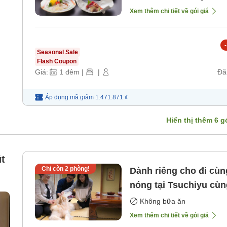
Xem thêm chi tiết về gói giá
-
Seasonal Sale
Flash Coupon
Giá:
1
đêm
|
|
Đã
Áp dụng mã
giảm
1.471.871 ₫
Hiển thị thêm
6
gó
t
Chỉ còn
2
phòng!
Dành riêng cho đi cùn
nóng tại Tsuchiyu cù
bữa ăn]
Không bữa ăn
Xem thêm chi tiết về gói giá