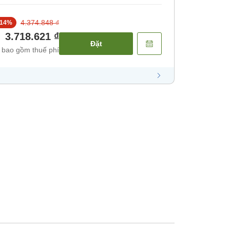
4.374.848 ₫
14
%
3.718.621 ₫
Đặt
 bao gồm thuế phí