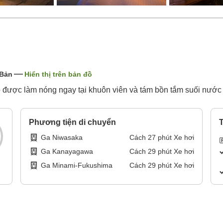
 Bản
Hiển thị trên bản đồ
o được làm nóng ngay tại khuôn viên và tám bồn tắm suối nướ
Phương tiện di chuyển
T
Ga Niwasaka
Cách
27
phút
Xe hơi
Ga Kanayagawa
Cách
29
phút
Xe hơi
Ga Minami-Fukushima
Cách
29
phút
Xe hơi