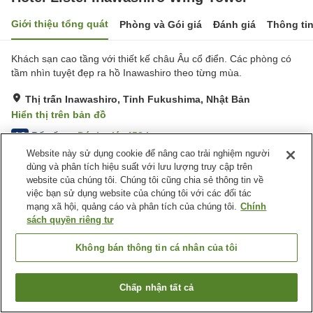
Giới thiệu tổng quát
Phòng và Gói giá
Đánh giá
Thông ti
Khách sạn cao tầng với thiết kế châu Âu cổ điển. Các phòng có
tầm nhìn tuyệt đẹp ra hồ Inawashiro theo từng mùa.
Thị trấn Inawashiro, Tỉnh Fukushima, Nhật Bản
Hiển thị trên bản đồ
Rất tốt
Đánh giá:
458
lượt
4.2
Website này sử dụng cookie để nâng cao trải nghiệm người
dùng và phân tích hiệu suất với lưu lượng truy cập trên
Tiện nghi chỗ nghỉ
website của chúng tôi. Chúng tôi cũng chia sẻ thông tin về
việc bạn sử dụng website của chúng tôi với các đối tác
Bãi đỗ xe
Xông hơi
mạng xã hội, quảng cáo và phân tích của chúng tôi.
Chính
Spa / Salon
Phòng tập gym
sách quyền riêng tư
Trang chủ
Nhật Bản
Tỉnh Fukushima
Thị trấn Inawashiro
Không bán thông tin cá nhân của tôi
Hotel Listel Inawashiro Wing Tower
Chấp nhận tất cả
Tìm phòng trống