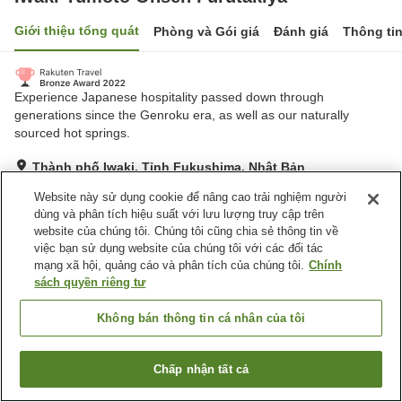
Giới thiệu tổng quát
Phòng và Gói giá
Đánh giá
Thông ti
Experience Japanese hospitality passed down through
generations since the Genroku era, as well as our naturally
sourced hot springs.
Thành phố Iwaki, Tỉnh Fukushima, Nhật Bản
Hiển thị trên bản đồ
Website này sử dụng cookie để nâng cao trải nghiệm người
Rất tốt
Đánh giá:
534
lượt
4.2
dùng và phân tích hiệu suất với lưu lượng truy cập trên
website của chúng tôi. Chúng tôi cũng chia sẻ thông tin về
việc bạn sử dụng website của chúng tôi với các đối tác
Tiện nghi chỗ nghỉ
mạng xã hội, quảng cáo và phân tích của chúng tôi.
Chính
sách quyền riêng tư
Bãi đỗ xe
Lounge
Máy bán hàng tự động
Cửa hàng
Không bán thông tin cá nhân của tôi
Trang chủ
Nhật Bản
Tỉnh Fukushima
Thành phố Iwaki
Chấp nhận tất cả
Tìm phòng trống
Iwaki Yumoto Onsen Furutakiya