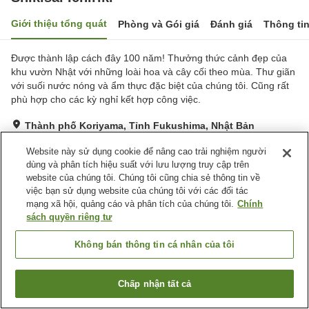
Giới thiệu tổng quát
Phòng và Gói giá
Đánh giá
Thông ti
Được thành lập cách đây 100 năm! Thưởng thức cảnh đẹp của
khu vườn Nhật với những loài hoa và cây cối theo mùa. Thư giãn
với suối nước nóng và ẩm thực đặc biệt của chúng tôi. Cũng rất
phù hợp cho các kỳ nghỉ kết hợp công việc.
Thành phố Koriyama, Tỉnh Fukushima, Nhật Bản
Hiển thị trên bản đồ
Website này sử dụng cookie để nâng cao trải nghiệm người
Tuyệt vời
Đánh giá:
92
lượt
4.7
dùng và phân tích hiệu suất với lưu lượng truy cập trên
website của chúng tôi. Chúng tôi cũng chia sẻ thông tin về
việc bạn sử dụng website của chúng tôi với các đối tác
Tiện nghi chỗ nghỉ
mạng xã hội, quảng cáo và phân tích của chúng tôi.
Chính
sách quyền riêng tư
Xông hơi
Spa / Salon
Nhà hàng
Phòng ăn riêng
Không bán thông tin cá nhân của tôi
Trang chủ
Nhật Bản
Tỉnh Fukushima
Thành phố Koriyama
Chấp nhận tất cả
Shikisai Ichiriki
Tìm phòng trống