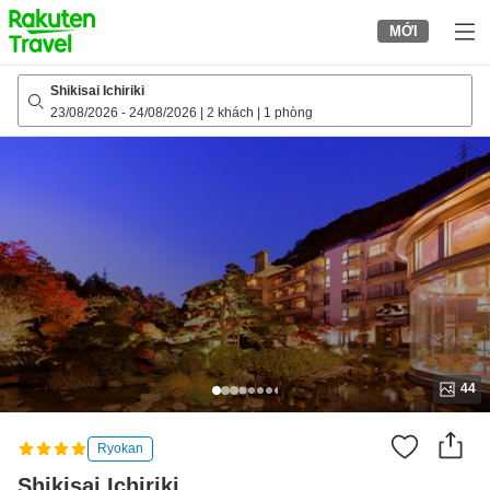
to
MỚI
top
page
Shikisai Ichiriki
23/08/2026
-
24/08/2026
|
2 khách
|
1 phòng
44
Ryokan
Shikisai Ichiriki