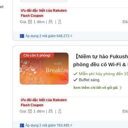
et
Ưu đãi đặc biệt của Rakuten
Flash Coupon
Giá:
1
đêm
|
|
Đã
Áp dụng 2 mã
giảm
648.272 ₫
Chỉ còn
5
phòng!
【Niềm tự hào Fukush
phòng đều có Wi-Fi & 
Miễn phí hủy phòng đến
1
Buffet sáng
Xem thêm chi tiết về gói giá
Ưu đãi đặc biệt của Rakuten
Flash Coupon
Giá:
1
đêm
|
|
Đã
Áp dụng 2 mã
giảm
783.495 ₫