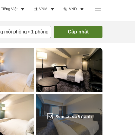
Tiếng Việt
VNM
VND
Tìm phòng trống
ng mỗi phòng
•
1
phòng
Cập nhật
Xem tất cả
67
ảnh