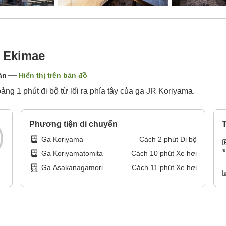
a Ekimae
ản
Hiển thị trên bản đồ
g 1 phút đi bộ từ lối ra phía tây của ga JR Koriyama.
Phương tiện di chuyển
T
Ga Koriyama
Cách
2
phút
Đi bộ
Ga Koriyamatomita
Cách
10
phút
Xe hơi
Ga Asakanagamori
Cách
11
phút
Xe hơi