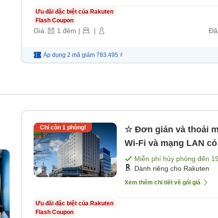
Ưu đãi đặc biệt của Rakuten
Flash Coupon
Giá:
1
đêm
|
|
Đã
Áp dụng 2 mã
giảm
783.495 ₫
Chỉ còn
1
phòng!
☆ Đơn giản và thoải 
Wi-Fi và mạng LAN có
Miễn phí hủy phòng đến
1
Dành riêng cho Rakuten
Xem thêm chi tiết về gói giá
Ưu đãi đặc biệt của Rakuten
Flash Coupon