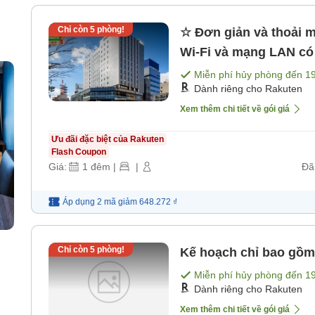
Chỉ còn
5
phòng!
☆ Đơn giản và thoải 
Wi-Fi và mạng LAN có
Miễn phí hủy phòng đến
1
Dành riêng cho Rakuten
Xem thêm chi tiết về gói giá
Ưu đãi đặc biệt của Rakuten
Flash Coupon
Giá:
1
đêm
|
|
Đã
Áp dụng 2 mã
giảm
648.272 ₫
Chỉ còn
5
phòng!
Kế hoạch chỉ bao gồm
Miễn phí hủy phòng đến
1
Dành riêng cho Rakuten
Xem thêm chi tiết về gói giá