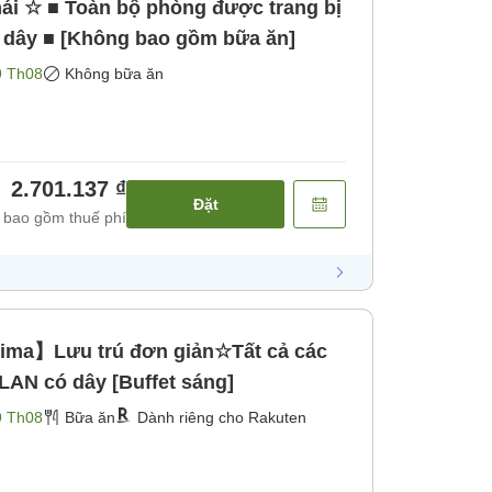
mái ☆ ■ Toàn bộ phòng được trang bị
 dây ■ [Không bao gồm bữa ăn]
9 Th08
Không bữa ăn
2.701.137 ₫
Đặt
 bao gồm thuế phí
ima】Lưu trú đơn giản☆Tất cả các
LAN có dây [Buffet sáng]
9 Th08
Bữa ăn
Dành riêng cho Rakuten