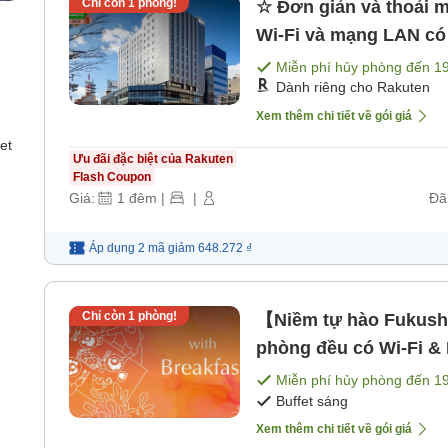
Chỉ còn
1
phòng!
☆ Đơn giản và thoải 
Wi-Fi và mạng LAN có
Miễn phí hủy phòng đến
1
Dành riêng cho Rakuten
Xem thêm chi tiết về gói giá
et
Ưu đãi đặc biệt của Rakuten
Flash Coupon
Giá:
1
đêm
|
|
Đã
Áp dụng 2 mã
giảm
648.272 ₫
Chỉ còn
1
phòng!
【Niềm tự hào Fukush
phòng đều có Wi-Fi & 
Miễn phí hủy phòng đến
1
Buffet sáng
Xem thêm chi tiết về gói giá