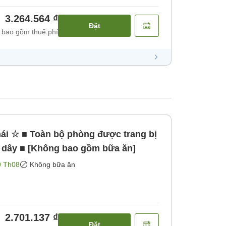
3.264.564 ₫
Đặt
 bao gồm thuế phí
mái ☆ ■ Toàn bộ phòng được trang bị
 dây ■ [Không bao gồm bữa ăn]
9 Th08
Không bữa ăn
2.701.137 ₫
Đặt