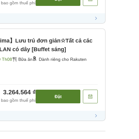
 bao gồm thuế phí
ima】Lưu trú đơn giản☆Tất cả các
LAN có dây [Buffet sáng]
9 Th08
Bữa ăn
Dành riêng cho Rakuten
3.264.564 ₫
Đặt
 bao gồm thuế phí