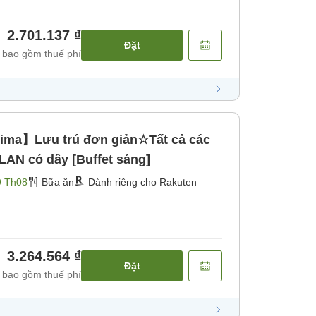
2.701.137 ₫
Đặt
 bao gồm thuế phí
ima】Lưu trú đơn giản☆Tất cả các
LAN có dây [Buffet sáng]
9 Th08
Bữa ăn
Dành riêng cho Rakuten
3.264.564 ₫
Đặt
 bao gồm thuế phí