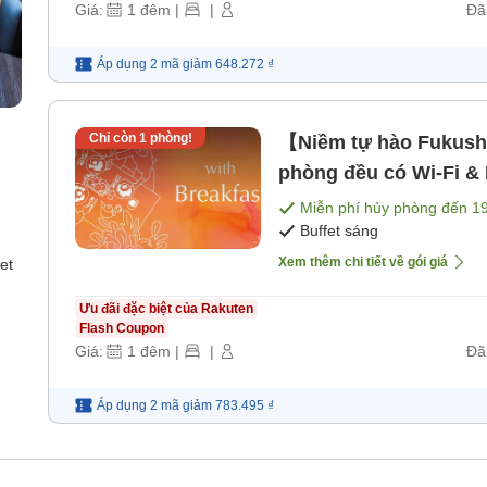
Giá:
1
đêm
|
|
Đã
Áp dụng 2 mã
giảm
648.272 ₫
Chỉ còn
1
phòng!
【Niềm tự hào Fukush
phòng đều có Wi-Fi & 
Miễn phí hủy phòng đến
1
Buffet sáng
Xem thêm chi tiết về gói giá
et
Ưu đãi đặc biệt của Rakuten
Flash Coupon
Giá:
1
đêm
|
|
Đã
Áp dụng 2 mã
giảm
783.495 ₫