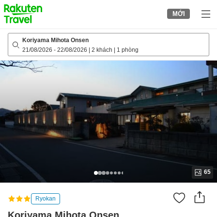
to
MỚI
top
page
Koriyama Mihota Onsen
21/08/2026
-
22/08/2026
|
2 khách
|
1 phòng
65
Ryokan
Koriyama Mihota Onsen