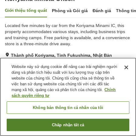
Giới thiệu tổng quát
Phòng và Gói giá
Đánh giá
Thông ti
Located five minutes by car from the Koriyama Minami IC, this
property accommodates various stays, including business trips
and training camps. Free parking is available, and a convenience
store is a three-minute drive away.
Thành phố Koriyama, Tỉnh Fukushima, Nhật Bản
Hiển thị trên bản đồ
Website này sử dụng cookie để nâng cao trải nghiệm người
Rất tốt
Đánh giá:
51
lượt
4.2
dùng và phân tích hiệu suất với lưu lượng truy cập trên
website của chúng tôi. Chúng tôi cũng chia sẻ thông tin về
việc bạn sử dụng website của chúng tôi với các đối tác
Tiện nghi chỗ nghỉ
mạng xã hội, quảng cáo và phân tích của chúng tôi.
Chính
sách quyền riêng tư
Bãi đỗ xe
Máy bán hàng tự động
Cửa hàng
Sảnh tiệc
Không bán thông tin cá nhân của tôi
Trang chủ
Nhật Bản
Tỉnh Fukushima
Thành phố Koriyama
Chấp nhận tất cả
Koriyama Mihota Onsen
Tìm phòng trống