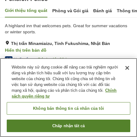
Giới thiệu tổng quát
Phòng và Gói giá
Đánh giá
Thông ti
A highland inn that welcomes pets. Great for summer vacations
or winter sports.
Thị trấn Minamiaizu, Tỉnh Fukushima, Nhật Bản
Hiển thị trên bản đồ
Xuất sắc
Đánh giá:
22
lượt
4.8
Website này sử dụng cookie để nâng cao trải nghiệm người
dùng và phân tích hiệu suất với lưu lượng truy cập trên
Tiện nghi chỗ nghỉ
website của chúng tôi. Chúng tôi cũng chia sẻ thông tin về
việc bạn sử dụng website của chúng tôi với các đối tác
Bãi đỗ xe
Thân thiện với thú cưng
mạng xã hội, quảng cáo và phân tích của chúng tôi.
Chính
Cửa hàng
Phòng Phơi Thiết Bị Trượt
sách quyền riêng tư
Tuyết
Không bán thông tin cá nhân của tôi
Trang chủ
Nhật Bản
Tỉnh Fukushima
Thị trấn Minamiaizu
Pension Felice
Chấp nhận tất cả
Tìm phòng trống