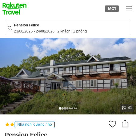
to
MỚI
top
page
Pension Felice
23/08/2026
-
24/08/2026
|
2 khách
|
1 phòng
41
Nhà nghỉ dưỡng nhỏ
Pension Felice