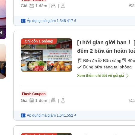
Giá:
1
đêm
|
|
Đã
Áp dụng mã
giảm
1.348.417 ₫
4
Chỉ còn
1
phòng!
[Thời gian giới hạn！ [
đêm 2 bữa ăn hoàn toà
Bữa sáng: Ăn tại phòn
Bữa ăn
Bữa sáng
Bữa
Dùng bữa sáng tại phòng
Xem thêm chi tiết về gói giá
Flash Coupon
Giá:
1
đêm
|
|
Đã
Áp dụng mã
giảm
1.641.552 ₫