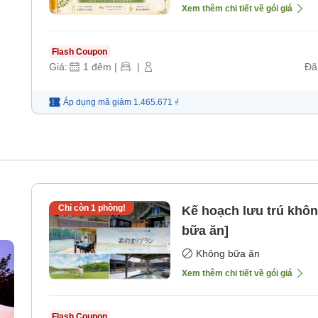
Xem thêm chi tiết về gói giá
Flash Coupon
Giá:
1
đêm
|
|
Đã
Áp dụng mã
giảm
1.465.671 ₫
Chỉ còn
1
phòng!
Kế hoạch lưu trú khô
bữa ăn]
Không bữa ăn
Xem thêm chi tiết về gói giá
Flash Coupon