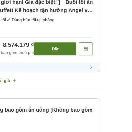
giới hạn! Giá đặc biệt! ] Buổi tối ăn
buffet! Kế hoạch tận hưởng Angel với
áng] [Bữa tối]
 tối
Dùng bữa tối tại phòng
8.574.179 ₫
Đặt
 bao gồm thuế phí
i giá
ng bao gồm ăn uống [Không bao gồm