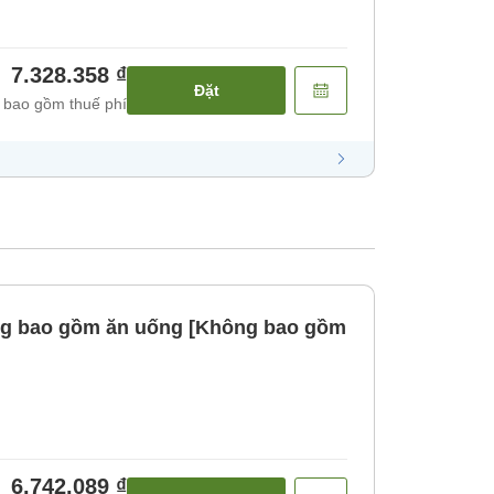
7.328.358 ₫
Đặt
 bao gồm thuế phí
ng bao gồm ăn uống [Không bao gồm
6.742.089 ₫