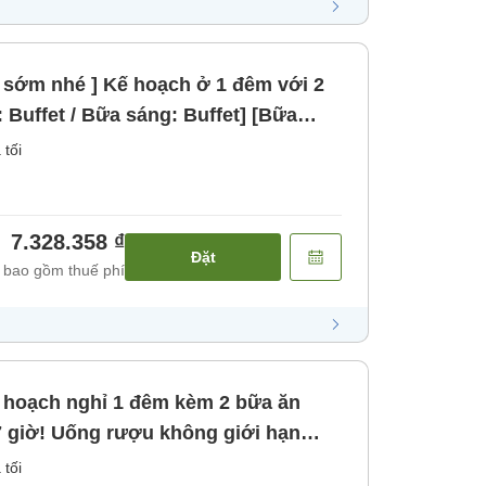
 sớm nhé ] Kế hoạch ở 1 đêm với 2
: Buffet / Bữa sáng: Buffet] [Bữa
 tối
7.328.358 ₫
Đặt
 bao gồm thuế phí
ế hoạch nghỉ 1 đêm kèm 2 bữa ăn
17 giờ! Uống rượu không giới hạn
. [Bữa sáng] [Bữa tối]
 tối