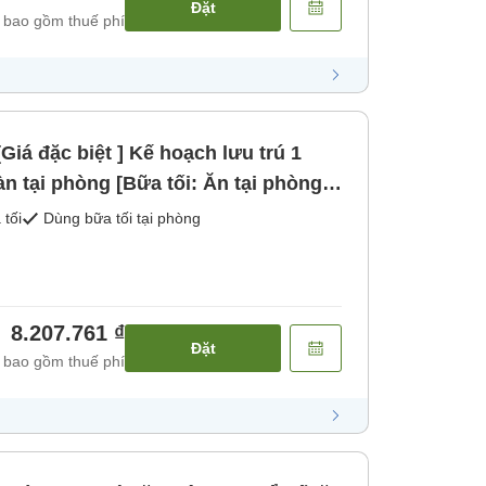
Đặt
 bao gồm thuế phí
Giá đặc biệt ] Kế hoạch lưu trú 1
n tại phòng [Bữa tối: Ăn tại phòng /
g] [Bữa sáng] [Bữa tối]
 tối
Dùng bữa tối tại phòng
8.207.761 ₫
Đặt
 bao gồm thuế phí