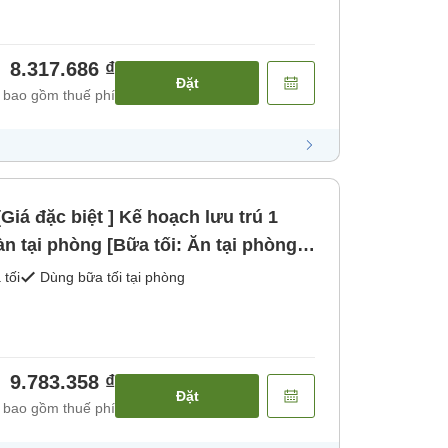
8.317.686 ₫
Đặt
 bao gồm thuế phí
Giá đặc biệt ] Kế hoạch lưu trú 1
n tại phòng [Bữa tối: Ăn tại phòng /
g] [Bữa sáng] [Bữa tối]
 tối
Dùng bữa tối tại phòng
9.783.358 ₫
Đặt
 bao gồm thuế phí