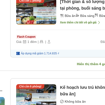
Chỉ còn
1
phòng!
[Thời gian & số lượng 
tại phòng, buổi sáng 
2 bữa ăn 1 đêm [Bữa s
Bữa ăn
Bữa sáng
Bữa
Xem thêm chi tiết về gói giá
Flash Coupon
Giá:
1
đêm
|
|
Đã
Áp dụng mã
giảm
1.714.835 ₫
Hiển thị thêm
4
gó
Chỉ còn
6
phòng!
Kế hoạch lưu trú khô
bữa ăn]
Không bữa ăn