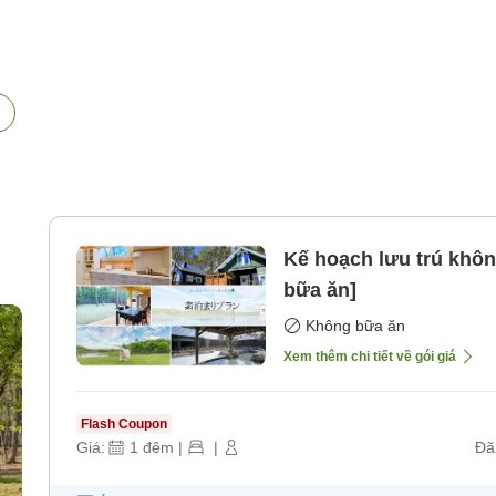
Kế hoạch lưu trú khô
bữa ăn]
ó
Không bữa ăn
Xem thêm chi tiết về gói giá
Flash Coupon
Giá:
1
đêm
|
|
Đã