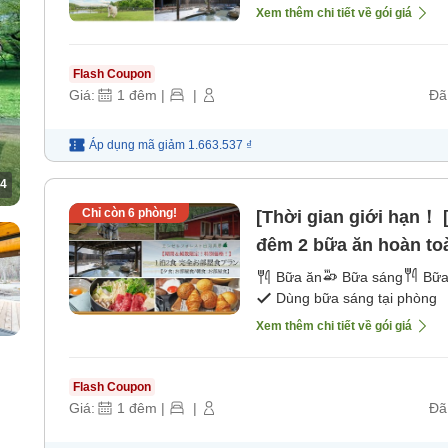
Xem thêm chi tiết về gói giá
Flash Coupon
Giá:
1
đêm
|
|
Đã
Áp dụng mã
giảm
1.663.537 ₫
4
Chỉ còn
6
phòng!
[Thời gian giới hạn！ [
đêm 2 bữa ăn hoàn toà
Bữa sáng: Ăn tại phòn
Bữa ăn
Bữa sáng
Bữa
Dùng bữa sáng tại phòng
Xem thêm chi tiết về gói giá
Flash Coupon
Giá:
1
đêm
|
|
Đã