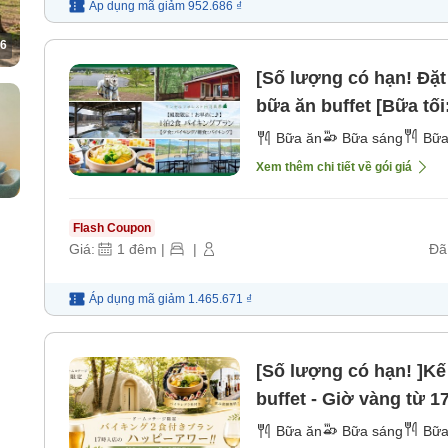
Áp dụng mã
giảm
952.686 ₫
6
[Số lượng có hạn! Đặt
bữa ăn buffet [Bữa tối
sáng] [Bữa tối]
Bữa ăn
Bữa sáng
Bữa
Xem thêm chi tiết về gói giá
Flash Coupon
Giá:
1
đêm
|
|
Đã
Áp dụng mã
giảm
1.465.671 ₫
[Số lượng có hạn! ]K
buffet - Giờ vàng từ 
trong 60 phút miễn phí
Bữa ăn
Bữa sáng
Bữa