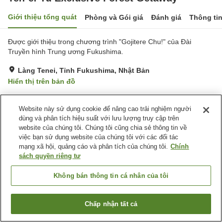
Giới thiệu tổng quát
Phòng và Gói giá
Đánh giá
Thông ti
Được giới thiệu trong chương trình "Gojitere Chu!" của Đài
Truyền hình Trung ương Fukushima.
Làng Tenei, Tỉnh Fukushima, Nhật Bản
Hiển thị trên bản đồ
Tiện nghi chỗ nghỉ
Website này sử dụng cookie để nâng cao trải nghiệm người
dùng và phân tích hiệu suất với lưu lượng truy cập trên
Bãi đỗ xe
Cửa hàng
website của chúng tôi. Chúng tôi cũng chia sẻ thông tin về
Nhà Tắm Công Cộng (Có
Giao Hàng Tận Nhà
việc bạn sử dụng website của chúng tôi với các đối tác
nước nóng)
mạng xã hội, quảng cáo và phân tích của chúng tôi.
Chính
sách quyền riêng tư
Trang chủ
Nhật Bản
Tỉnh Fukushima
Làng Tenei
Không bán thông tin cá nhân của tôi
Ten-ei Yu Exclusive Forest Getaway
Chấp nhận tất cả
Tìm phòng trống