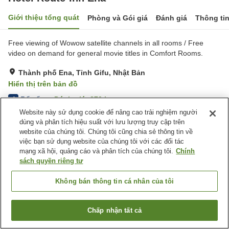
Giới thiệu tổng quát
Phòng và Gói giá
Đánh giá
Thông ti
Free viewing of Wowow satellite channels in all rooms / Free
video on demand for general movie titles in Comfort Rooms.
Thành phố Ena, Tỉnh Gifu, Nhật Bản
Hiển thị trên bản đồ
Rất tốt
Đánh giá:
370
lượt
4
Website này sử dụng cookie để nâng cao trải nghiệm người
dùng và phân tích hiệu suất với lưu lượng truy cập trên
Tiện nghi chỗ nghỉ
website của chúng tôi. Chúng tôi cũng chia sẻ thông tin về
việc bạn sử dụng website của chúng tôi với các đối tác
Bãi đỗ xe
Nhà hàng
mạng xã hội, quảng cáo và phân tích của chúng tôi.
Chính
Máy bán hàng tự động
Nhà Tắm Công Cộng
sách quyền riêng tư
Trang chủ
Nhật Bản
Tỉnh Gifu
Thành phố Ena
Không bán thông tin cá nhân của tôi
Hotel Route-Inn Ena
Chấp nhận tất cả
Tìm phòng trống