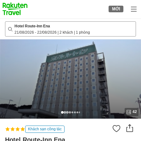
to
MỚI
top
page
Hotel Route-Inn Ena
21/08/2026
-
22/08/2026
|
2 khách
|
1 phòng
42
Khách sạn công tác
Hotel Route-Inn Ena