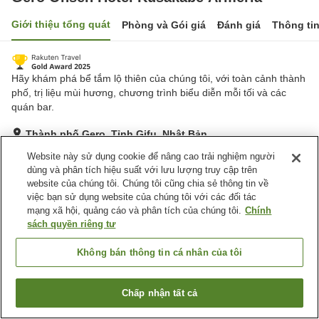
Giới thiệu tổng quát
Phòng và Gói giá
Đánh giá
Thông ti
Hãy khám phá bể tắm lộ thiên của chúng tôi, với toàn cảnh thành
phố, trị liệu mùi hương, chương trình biểu diễn mỗi tối và các
quán bar.
Thành phố Gero, Tỉnh Gifu, Nhật Bản
Hiển thị trên bản đồ
Website này sử dụng cookie để nâng cao trải nghiệm người
dùng và phân tích hiệu suất với lưu lượng truy cập trên
Rất tốt
Đánh giá:
2,816
lượt
4.2
website của chúng tôi. Chúng tôi cũng chia sẻ thông tin về
việc bạn sử dụng website của chúng tôi với các đối tác
mạng xã hội, quảng cáo và phân tích của chúng tôi.
Chính
Tiện nghi chỗ nghỉ
sách quyền riêng tư
Wi-Fi
Suối nước nóng trong nhà
Bể sục
Xông hơi
Không bán thông tin cá nhân của tôi
Trang chủ
Nhật Bản
Tỉnh Gifu
Thành phố Gero
Chấp nhận tất cả
Tìm phòng trống
Gero Onsen Hotel Kusakabe Armeria