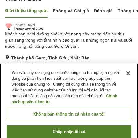
Giới thiệu tổng quát
Phòng và Gói giá
Đánh giá
Thông ti
Khách sạn nghỉ dưỡng suối nước nóng này mang đến sự thư
giãn sang trọng với tầm nhìn bao quát ra những ngọn núi và suối
nước nóng nổi tiếng của Gero Onsen.
Thành phố Gero, Tỉnh Gifu, Nhật Bản
Hiển thị trên bản đồ
Website này sử dụng cookie để nâng cao trải nghiệm người
Rất tốt
Đánh giá:
966
lượt
4.1
dùng và phân tích hiệu suất với lưu lượng truy cập trên
website của chúng tôi. Chúng tôi cũng chia sẻ thông tin về
việc bạn sử dụng website của chúng tôi với các đối tác
Tiện nghi chỗ nghỉ
mạng xã hội, quảng cáo và phân tích của chúng tôi.
Chính
Bãi đỗ xe
Máy bán hàng tự động
sách quyền riêng tư
Cửa hàng
Nhà Tắm Lộ Thiên (Có
Nước Nóng)
Không bán thông tin cá nhân của tôi
Trang chủ
Nhật Bản
Tỉnh Gifu
Thành phố Gero
Chấp nhận tất cả
Tìm phòng trống
TAOYA Gero