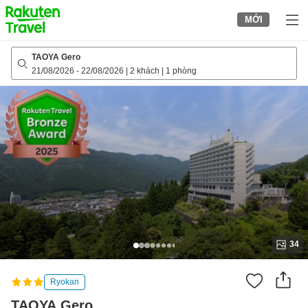
to
MỚI
top
page
TAOYA Gero
21/08/2026
-
22/08/2026
|
2 khách
|
1 phòng
34
Ryokan
TAOYA Gero