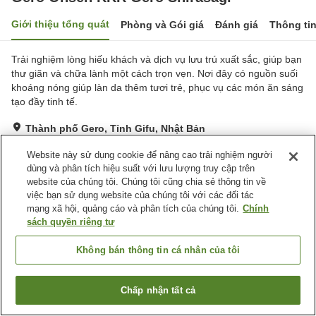
Giới thiệu tổng quát
Phòng và Gói giá
Đánh giá
Thông ti
Trải nghiệm lòng hiếu khách và dịch vụ lưu trú xuất sắc, giúp bạn
thư giãn và chữa lành một cách trọn vẹn. Nơi đây có nguồn suối
khoáng nóng giúp làn da thêm tươi trẻ, phục vụ các món ăn sáng
tạo đầy tinh tế.
Thành phố Gero, Tỉnh Gifu, Nhật Bản
Hiển thị trên bản đồ
Website này sử dụng cookie để nâng cao trải nghiệm người
Tuyệt vời
Đánh giá:
104
lượt
4.4
dùng và phân tích hiệu suất với lưu lượng truy cập trên
website của chúng tôi. Chúng tôi cũng chia sẻ thông tin về
việc bạn sử dụng website của chúng tôi với các đối tác
Tiện nghi chỗ nghỉ
mạng xã hội, quảng cáo và phân tích của chúng tôi.
Chính
sách quyền riêng tư
Bãi đỗ xe
Máy bán hàng tự động
Cửa hàng
Sảnh tiệc
Không bán thông tin cá nhân của tôi
Trang chủ
Nhật Bản
Tỉnh Gifu
Thành phố Gero
Chấp nhận tất cả
Gero Onsen KKR Gero Shirasagi
Tìm phòng trống