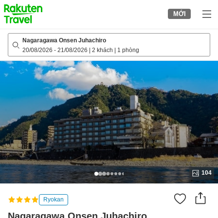
to
MỚI
top
page
Nagaragawa Onsen Juhachiro
20/08/2026
-
21/08/2026
|
2 khách
|
1 phòng
104
Ryokan
Nagaragawa Onsen Juhachiro