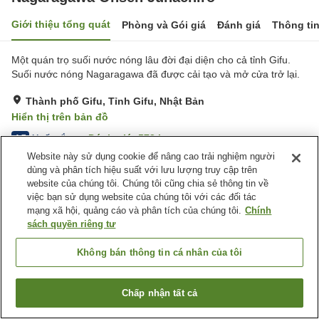
Giới thiệu tổng quát
Phòng và Gói giá
Đánh giá
Thông ti
Một quán trọ suối nước nóng lâu đời đại diện cho cả tỉnh Gifu.
Suối nước nóng Nagaragawa đã được cải tạo và mở cửa trở lại.
Thành phố Gifu, Tỉnh Gifu, Nhật Bản
Hiển thị trên bản đồ
Xuất sắc
Đánh giá:
573
lượt
4.7
Website này sử dụng cookie để nâng cao trải nghiệm người
dùng và phân tích hiệu suất với lưu lượng truy cập trên
Tiện nghi chỗ nghỉ
website của chúng tôi. Chúng tôi cũng chia sẻ thông tin về
việc bạn sử dụng website của chúng tôi với các đối tác
Bãi đỗ xe
Phòng ăn riêng
mạng xã hội, quảng cáo và phân tích của chúng tôi.
Chính
Lounge
Quầy ăn nhẹ về đêm
sách quyền riêng tư
Trang chủ
Nhật Bản
Tỉnh Gifu
Thành phố Gifu
Không bán thông tin cá nhân của tôi
Nagaragawa Onsen Juhachiro
Chấp nhận tất cả
Tìm phòng trống