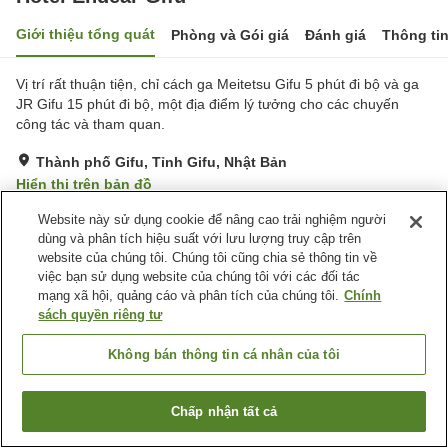
Giới thiệu tổng quát
Phòng và Gói giá
Đánh giá
Thông ti
Vị trí rất thuận tiện, chỉ cách ga Meitetsu Gifu 5 phút đi bộ và ga
JR Gifu 15 phút đi bộ, một địa điểm lý tưởng cho các chuyến
công tác và tham quan.
Thành phố Gifu, Tỉnh Gifu, Nhật Bản
Hiển thị trên bản đồ
Rất tốt
Đánh giá:
656
lượt
4
Website này sử dụng cookie để nâng cao trải nghiệm người
dùng và phân tích hiệu suất với lưu lượng truy cập trên
website của chúng tôi. Chúng tôi cũng chia sẻ thông tin về
Tiện nghi chỗ nghỉ
việc bạn sử dụng website của chúng tôi với các đối tác
mạng xã hội, quảng cáo và phân tích của chúng tôi.
Chính
Máy bán hàng tự động
Phòng họp
sách quyền riêng tư
Giặt ủi có phí
Không bán thông tin cá nhân của tôi
Trang chủ
Nhật Bản
Tỉnh Gifu
Thành phố Gifu
Hotel Endear Gifu
Chấp nhận tất cả
Tìm phòng trống