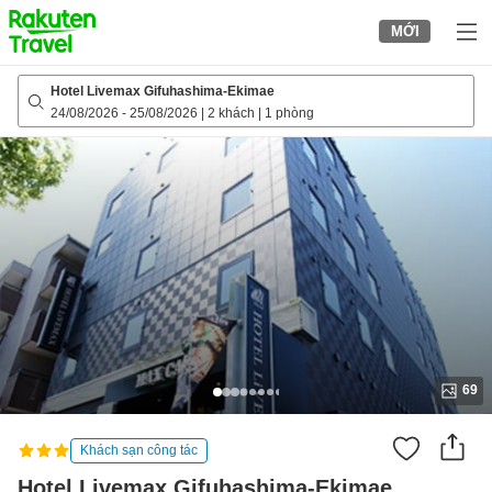
to
MỚI
top
page
Hotel Livemax Gifuhashima-Ekimae
24/08/2026
-
25/08/2026
|
2 khách
|
1 phòng
69
Khách sạn công tác
Hotel Livemax Gifuhashima-Ekimae