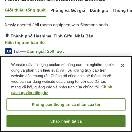
Giới thiệu tổng quát
Phòng và Gói giá
Đánh giá
Thông ti
Newly opened / All rooms equipped with Simmons beds
Thành phố Hashima, Tỉnh Gifu, Nhật Bản
Hiển thị trên bản đồ
Tốt
Đánh giá:
250
lượt
3.8
Website này sử dụng cookie để nâng cao trải nghiệm người
Tiện nghi chỗ nghỉ
dùng và phân tích hiệu suất với lưu lượng truy cập trên
website của chúng tôi. Chúng tôi cũng chia sẻ thông tin về
Spa / Salon
Máy bán hàng tự động
việc bạn sử dụng website của chúng tôi với các đối tác
Giặt ủi có phí
Giao Hàng Tận Nhà
mạng xã hội, quảng cáo và phân tích của chúng tôi.
Chính
sách quyền riêng tư
Trang chủ
Nhật Bản
Tỉnh Gifu
Thành phố Hashima
Hotel Livemax Gifuhashima-Ekimae
Không bán thông tin cá nhân của tôi
Chấp nhận tất cả
Tìm phòng trống