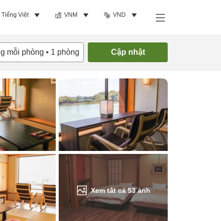
Tiếng Việt
VNM
VND
Tìm phòng trống
ng mỗi phòng
•
1
phòng
Cập nhật
Xem tất cả
53
ảnh