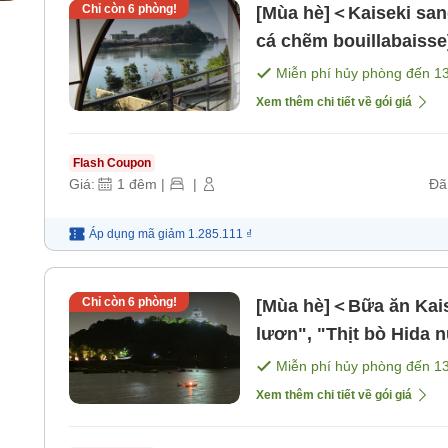
Chỉ còn
6
phòng!
[Mùa hè]＜Kaiseki san
cá chẽm bouillabaisse
[Bữa sáng] [Bữa tối]
Miễn phí hủy phòng đến
1
Xem thêm chi tiết về gói giá
Flash Coupon
Giá:
1
đêm
|
|
Đã
Áp dụng mã
giảm
1.285.111 ₫
Chỉ còn
6
phòng!
[Mùa hè]＜Bữa ăn Kais
lươn", "Thịt bò Hida nư
sáng] [Bữa tối]
Miễn phí hủy phòng đến
1
Xem thêm chi tiết về gói giá