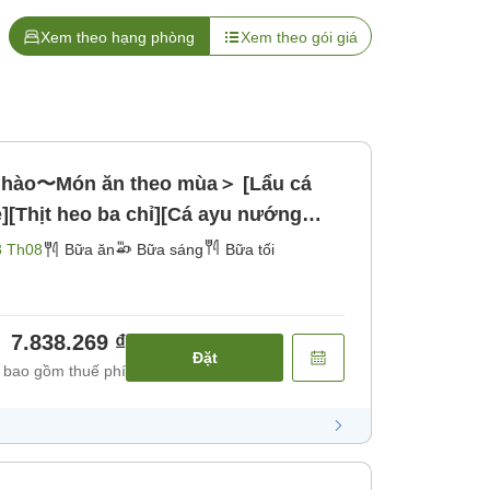
Xem theo hạng phòng
Xem theo gói giá
ự hào〜Món ăn theo mùa＞ [Lẩu cá
e][Thịt heo ba chỉ][Cá ayu nướng
3 Th08
Bữa ăn
Bữa sáng
Bữa tối
7.838.269 ₫
Đặt
 bao gồm thuế phí