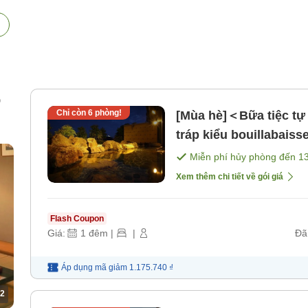
p
Chỉ còn
6
phòng!
[Mùa hè]＜Bữa tiệc t
tráp kiểu bouillabaiss
[Bữa sáng] [Bữa tối]
Miễn phí hủy phòng đến
1
m)
Xem thêm chi tiết về gói giá
Flash Coupon
Giá:
1
đêm
|
|
Đã
Áp dụng mã
giảm
1.175.740 ₫
2