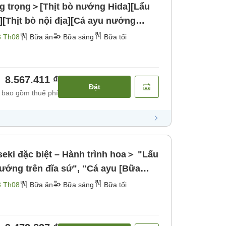
g trọng＞[Thịt bò nướng Hida][Lẩu
][Thịt bò nội địa][Cá ayu nướng
3 Th08
Bữa ăn
Bữa sáng
Bữa tối
8.567.411 ₫
Đặt
 bao gồm thuế phí
eki đặc biệt – Hành trình hoa＞ "Lẩu
ớng trên đĩa sứ", "Cá ayu [Bữa
3 Th08
Bữa ăn
Bữa sáng
Bữa tối