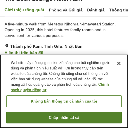
Giới thiệu tổng quát
Phòng và Gói giá
Đánh giá
Thông ti
A five-minute walk from Meitetsu Nihonrain-Imawatari Station.
Opening in 2025, this hotel features family rooms and is
convenient for various purposes.
Thành phố Kani, Tỉnh Gifu, Nhật Bản
Hiển thị trên bản đồ
Rất tốt
Đánh giá:
53
lượt
4.1
Website này sử dụng cookie để nâng cao trải nghiệm người
dùng và phân tích hiệu suất với lưu lượng truy cập trên
website của chúng tôi. Chúng tôi cũng chia sẻ thông tin về
Trang chủ
Nhật Bản
Tỉnh Gifu
Thành phố Kani
việc bạn sử dụng website của chúng tôi với các đối tác
The Book Lounge Hotel Kani
mạng xã hội, quảng cáo và phân tích của chúng tôi.
Chính
sách quyền riêng tư
Không bán thông tin cá nhân của tôi
Chấp nhận tất cả
Tìm phòng trống