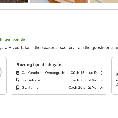
thị trên bản đồ
ara River. Take in the seasonal scenery from the guestrooms and
Phương tiện di chuyển
T
Ga Yunohora-Onsenguchi
Cách
15
phút
Đi bộ
Ga Suhara
Cách
7
phút
Xe hơi
Ga Hanno
Cách
10
phút
Xe hơi