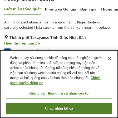
Giới thiệu tổng quát
Phòng và Gói giá
Đánh giá
Thông ti
An inn located along a river in a mountain village. ​Taste our
carefully selected Hida cuisine from the sunken hearth fireplace.
Thành phố Takayama, Tỉnh Gifu, Nhật Bản
Hiển thị trên bản đồ
Tuyệt vời
Đánh giá:
48
lượt
4.6
Website này sử dụng cookie để nâng cao trải nghiệm người
dùng và phân tích hiệu suất với lưu lượng truy cập trên
Tiện nghi chỗ nghỉ
website của chúng tôi. Chúng tôi cũng chia sẻ thông tin về
việc bạn sử dụng website của chúng tôi với các đối tác
Bãi đỗ xe
Xông hơi
mạng xã hội, quảng cáo và phân tích của chúng tôi.
Chính
Spa / Salon
Cafe
sách quyền riêng tư
Trang chủ
Nhật Bản
Tỉnh Gifu
Thành phố Takayama
Không bán thông tin cá nhân của tôi
Fukuji Onsen Soene
Chấp nhận tất cả
Tìm phòng trống