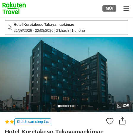
to
MỚI
top
page
Hotel Kuretakeso Takayamaekimae
21/08/2026
-
22/08/2026
|
2 khách
|
1 phòng
250
Khách sạn công tác
Hotel Kuretakeso Takayamaekimae