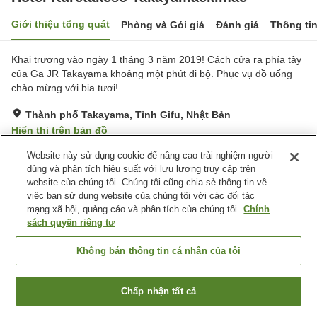
Giới thiệu tổng quát
Phòng và Gói giá
Đánh giá
Thông ti
Khai trương vào ngày 1 tháng 3 năm 2019! Cách cửa ra phía tây
của Ga JR Takayama khoảng một phút đi bộ. Phục vụ đồ uống
chào mừng với bia tươi!
Thành phố Takayama, Tỉnh Gifu, Nhật Bản
Hiển thị trên bản đồ
Tuyệt vời
Đánh giá:
932
lượt
4.3
Website này sử dụng cookie để nâng cao trải nghiệm người
dùng và phân tích hiệu suất với lưu lượng truy cập trên
website của chúng tôi. Chúng tôi cũng chia sẻ thông tin về
Tiện nghi chỗ nghỉ
việc bạn sử dụng website của chúng tôi với các đối tác
mạng xã hội, quảng cáo và phân tích của chúng tôi.
Chính
Bãi đỗ xe
Xông hơi
sách quyền riêng tư
Máy bán hàng tự động
Giặt ủi có phí
Không bán thông tin cá nhân của tôi
Trang chủ
Nhật Bản
Tỉnh Gifu
Thành phố Takayama
Hotel Kuretakeso Takayamaekimae
Chấp nhận tất cả
Tìm phòng trống