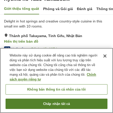
Giới thiệu tổng quát
Phòng và Gói giá
Đánh giá
Thông ti
Delight in hot springs and creative country-style cuisine in this
small inn with 10 rooms.
Thành phố Takayama, Tỉnh Gifu, Nhật Bản
Hiển thị trên bản đồ
Xuất sắc
Đánh giá:
197
lượt
4.8
Website này sử dụng cookie để nâng cao trải nghiệm người
dùng và phân tích hiệu suất với lưu lượng truy cập trên
Tiện nghi chỗ nghỉ
website của chúng tôi. Chúng tôi cũng chia sẻ thông tin về
việc bạn sử dụng website của chúng tôi với các đối tác
Bãi đỗ xe
Spa / Salon
mạng xã hội, quảng cáo và phân tích của chúng tôi.
Chính
Máy bán hàng tự động
Cửa hàng
sách quyền riêng tư
Trang chủ
Nhật Bản
Tỉnh Gifu
Thành phố Takayama
Không bán thông tin cá nhân của tôi
Kyomu no Yado Yamaboshi
Chấp nhận tất cả
Tìm phòng trống